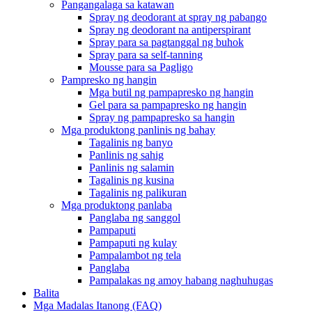
Pangangalaga sa katawan
Spray ng deodorant at spray ng pabango
Spray ng deodorant na antiperspirant
Spray para sa pagtanggal ng buhok
Spray para sa self-tanning
Mousse para sa Pagligo
Pampresko ng hangin
Mga butil ng pampapresko ng hangin
Gel para sa pampapresko ng hangin
Spray ng pampapresko sa hangin
Mga produktong panlinis ng bahay
Tagalinis ng banyo
Panlinis ng sahig
Panlinis ng salamin
Tagalinis ng kusina
Tagalinis ng palikuran
Mga produktong panlaba
Panglaba ng sanggol
Pampaputi
Pampaputi ng kulay
Pampalambot ng tela
Panglaba
Pampalakas ng amoy habang naghuhugas
Balita
Mga Madalas Itanong (FAQ)