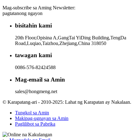
Mag-subscribe sa Aming Newsletter:
pagtatanong ngayon
bisitahin kami
20th Floor,Opisina A,GangTai YiDing Building,TengDa
Road,Luqiao,Taizhou,Zhejiang,China 318050
tawagan kami
0086-576-82424588
Mag-email sa Amin
sales@hongmeng.net
© Karapatang-ari - 2010-2025: Lahat ng Karapatan ay Nakalaan.
Tungkol sa Amin
Makipag-ugnayan sa Amin
Paglilibot sa Pabrika