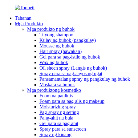
Tahanan
Mga Produkto
Mga produkto ng buhok
Tuyong shampoo
Kulay ng buhok (pangkulay)
Mousse ng buhok
Hair spray (hawakan)
Gel para sa pag-istilo ng buhok
Wax ng buhok
Oil sheen spray (Langis ng buhok)
Spray para sa pag-aayos ng ugat
Pansamantalang spray ng pangkulay ng buhok
Maskara sa buhok
Mga produktong kosmetiko
Foam na panlinis
Foam para sa pag-alis ng makeup
Moisturizing spray
Pag-spray ng setting
Pang-ahit na bula
Gel para sa pag-ahit
Spray para sa sunscreen
Spray ng kinang