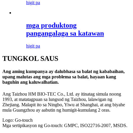
higit pa
mga produktong
pangangalaga sa katawan
higit pa
TUNGKOL SA
US
Ang aming kumpanya ay dalubhasa sa balat ng kababaihan,
upang malutas ang mga problema sa balat, hayaan kang
baguhin ang kaluwalhatian.
Ang Taizhou HM BIO-TEC Co., Ltd. ay itinatag simula noong
1993, at matatagpuan sa lungsod ng Taizhou, lalawigan ng
Zhejiang. Malapit ito sa Ningbo, Yiwu at Shanghai, at ang biyahe
mula Guangzhou ay aabutin ng humigit-kumulang 2 oras.
Logo: Go-touch
Mga sertipikasyon ng Go-touch: GMPC, ISO22716-2007, MSDS.