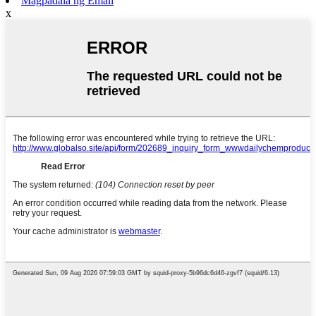
Magpadala ng Email
x