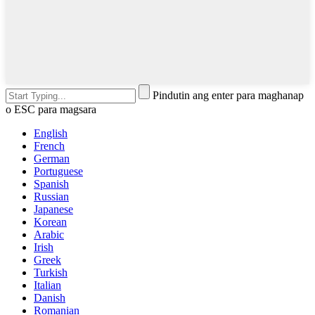
Pindutin ang enter para maghanap
o ESC para magsara
English
French
German
Portuguese
Spanish
Russian
Japanese
Korean
Arabic
Irish
Greek
Turkish
Italian
Danish
Romanian