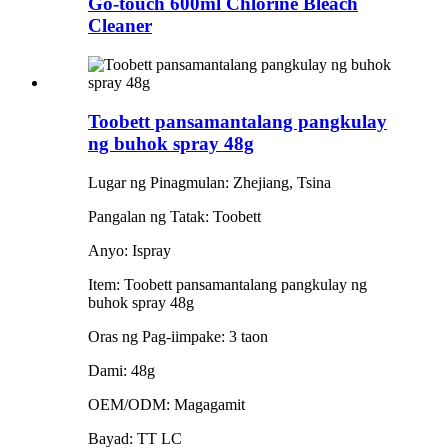
Go-touch 600ml Chlorine Bleach
Cleaner
Toobett pansamantalang pangkulay
ng buhok spray 48g
Lugar ng Pinagmulan: Zhejiang, Tsina
Pangalan ng Tatak: Toobett
Anyo: Ispray
Item: Toobett pansamantalang pangkulay ng
buhok spray 48g
Oras ng Pag-iimpake: 3 taon
Dami: 48g
OEM/ODM: Magagamit
Bayad: TT LC