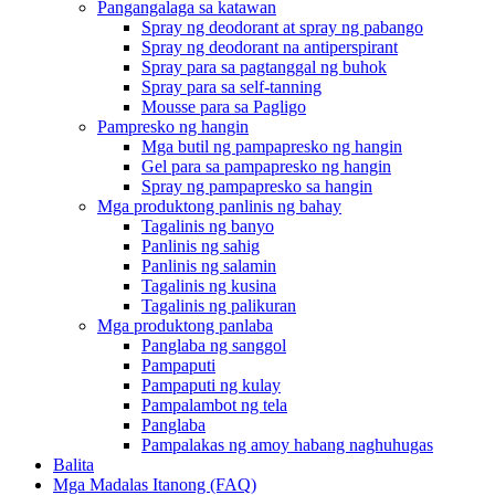
Pangangalaga sa katawan
Spray ng deodorant at spray ng pabango
Spray ng deodorant na antiperspirant
Spray para sa pagtanggal ng buhok
Spray para sa self-tanning
Mousse para sa Pagligo
Pampresko ng hangin
Mga butil ng pampapresko ng hangin
Gel para sa pampapresko ng hangin
Spray ng pampapresko sa hangin
Mga produktong panlinis ng bahay
Tagalinis ng banyo
Panlinis ng sahig
Panlinis ng salamin
Tagalinis ng kusina
Tagalinis ng palikuran
Mga produktong panlaba
Panglaba ng sanggol
Pampaputi
Pampaputi ng kulay
Pampalambot ng tela
Panglaba
Pampalakas ng amoy habang naghuhugas
Balita
Mga Madalas Itanong (FAQ)