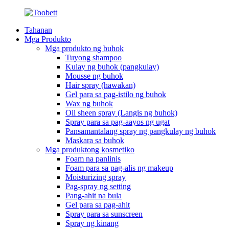
Tahanan
Mga Produkto
Mga produkto ng buhok
Tuyong shampoo
Kulay ng buhok (pangkulay)
Mousse ng buhok
Hair spray (hawakan)
Gel para sa pag-istilo ng buhok
Wax ng buhok
Oil sheen spray (Langis ng buhok)
Spray para sa pag-aayos ng ugat
Pansamantalang spray ng pangkulay ng buhok
Maskara sa buhok
Mga produktong kosmetiko
Foam na panlinis
Foam para sa pag-alis ng makeup
Moisturizing spray
Pag-spray ng setting
Pang-ahit na bula
Gel para sa pag-ahit
Spray para sa sunscreen
Spray ng kinang