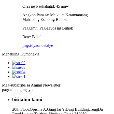
Oras ng Paghahatid: 45 araw
Angkop Para sa: Maikli at Katamtamang
Mahabang Estilo ng Buhok
Paggamit: Pag-aayos ng Buhok
Bote: Bakal
pagsisiyasat
detalye
Manatiling Kumonekta!
Mag-subscribe sa Aming Newsletter:
pagtatanong ngayon
bisitahin kami
20th Floor,Opisina A,GangTai YiDing Building,TengDa
Road,Luqiao,Taizhou,Zhejiang,China 318050