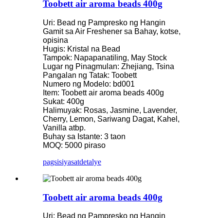
Toobett air aroma beads 400g
Uri: Bead ng Pampresko ng Hangin
Gamit sa Air Freshener sa Bahay, kotse,
opisina
Hugis: Kristal na Bead
Tampok: Napapanatiling, May Stock
Lugar ng Pinagmulan: Zhejiang, Tsina
Pangalan ng Tatak: Toobett
Numero ng Modelo: bd001
Item: Toobett air aroma beads 400g
Sukat: 400g
Halimuyak: Rosas, Jasmine, Lavender,
Cherry, Lemon, Sariwang Dagat, Kahel,
Vanilla atbp.
Buhay sa Istante: 3 taon
MOQ: 5000 piraso
pagsisiyasat
detalye
Toobett air aroma beads 400g
Uri: Bead ng Pampresko ng Hangin