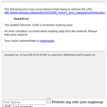
Pindutin ang enter para maghanap
o ESC para magsara