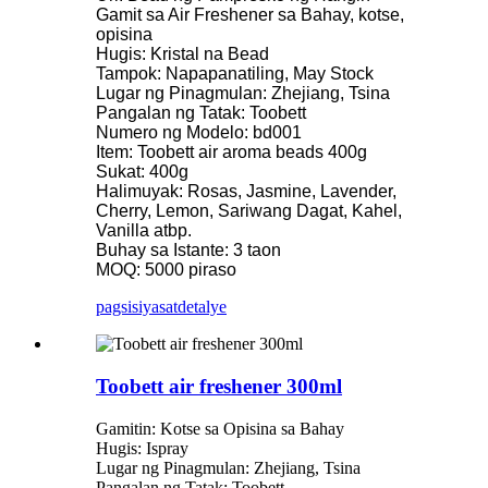
Gamit sa Air Freshener sa Bahay, kotse,
opisina
Hugis: Kristal na Bead
Tampok: Napapanatiling, May Stock
Lugar ng Pinagmulan: Zhejiang, Tsina
Pangalan ng Tatak: Toobett
Numero ng Modelo: bd001
Item: Toobett air aroma beads 400g
Sukat: 400g
Halimuyak: Rosas, Jasmine, Lavender,
Cherry, Lemon, Sariwang Dagat, Kahel,
Vanilla atbp.
Buhay sa Istante: 3 taon
MOQ: 5000 piraso
pagsisiyasat
detalye
Toobett air freshener 300ml
Gamitin: Kotse sa Opisina sa Bahay
Hugis: Ispray
Lugar ng Pinagmulan: Zhejiang, Tsina
Pangalan ng Tatak: Toobett