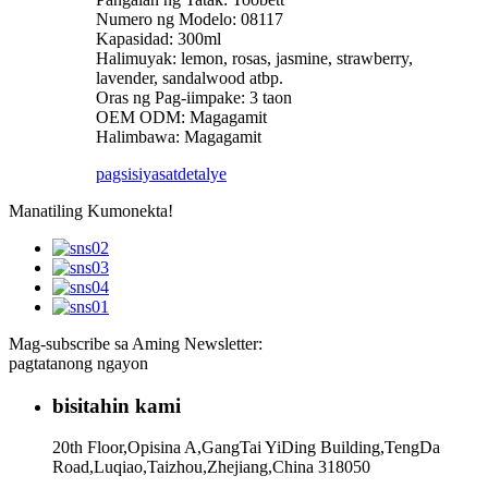
Numero ng Modelo: 08117
Kapasidad: 300ml
Halimuyak: lemon, rosas, jasmine, strawberry,
lavender, sandalwood atbp.
Oras ng Pag-iimpake: 3 taon
OEM ODM: Magagamit
Halimbawa: Magagamit
pagsisiyasat
detalye
Manatiling Kumonekta!
Mag-subscribe sa Aming Newsletter:
pagtatanong ngayon
bisitahin kami
20th Floor,Opisina A,GangTai YiDing Building,TengDa
Road,Luqiao,Taizhou,Zhejiang,China 318050