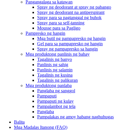
Pangangalaga sa katawan
Spray ng deodorant at spray ng pabango
Spray ng deodorant na antiperspirant
Spray para sa pagtanggal ng buhok
Spray para sa self-tanning
Mousse para sa Pagligo
Pampresko ng hangin
Mga butil ng pampapresko ng hangin
Gel para sa pampapresko ng hangin
Spray ng pampapresko sa hangin
Mga produktong panlinis ng bahay
Tagalinis ng banyo
Panlinis ng sahig
Panlinis ng salamin
Tagalinis ng kusina
Tagalinis ng palikuran
Mga produktong panlaba
Panglaba ng sanggol
Pampaputi
Pampaputi ng kulay
Pampalambot ng tela
Panglaba
Pampalakas ng amoy habang naghuhugas
Balita
Mga Madalas Itanong (FAQ)