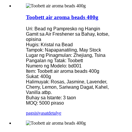
Toobett air aroma beads 400g
Uri: Bead ng Pampresko ng Hangin
Gamit sa Air Freshener sa Bahay, kotse,
opisina
Hugis: Kristal na Bead
Tampok: Napapanatiling, May Stock
Lugar ng Pinagmulan: Zhejiang, Tsina
Pangalan ng Tatak: Toobett
Numero ng Modelo: bd001
Item: Toobett air aroma beads 400g
Sukat: 400g
Halimuyak: Rosas, Jasmine, Lavender,
Cherry, Lemon, Sariwang Dagat, Kahel,
Vanilla atbp.
Buhay sa Istante: 3 taon
MOQ: 5000 piraso
pagsisiyasat
detalye