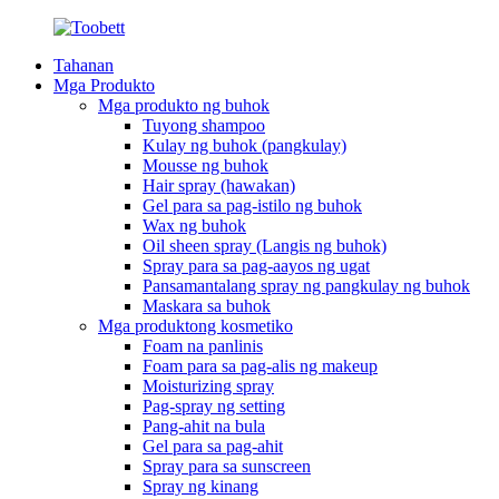
Tahanan
Mga Produkto
Mga produkto ng buhok
Tuyong shampoo
Kulay ng buhok (pangkulay)
Mousse ng buhok
Hair spray (hawakan)
Gel para sa pag-istilo ng buhok
Wax ng buhok
Oil sheen spray (Langis ng buhok)
Spray para sa pag-aayos ng ugat
Pansamantalang spray ng pangkulay ng buhok
Maskara sa buhok
Mga produktong kosmetiko
Foam na panlinis
Foam para sa pag-alis ng makeup
Moisturizing spray
Pag-spray ng setting
Pang-ahit na bula
Gel para sa pag-ahit
Spray para sa sunscreen
Spray ng kinang