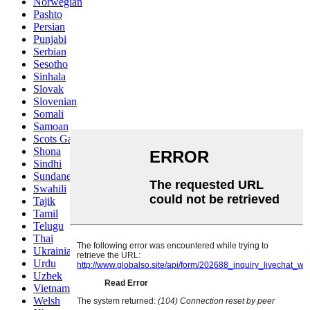
Norwegian
Pashto
Persian
Punjabi
Serbian
Sesotho
Sinhala
Slovak
Slovenian
Somali
Samoan
Scots Gaelic
Shona
Sindhi
Sundanese
Swahili
Tajik
Tamil
Telugu
Thai
Ukrainian
Urdu
Uzbek
Vietnamese
Welsh