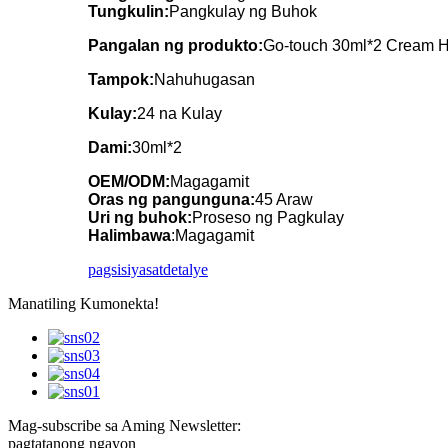
Tungkulin:
Pangkulay ng Buhok
Pangalan ng produkto:
Go-touch 30ml*2 Cream 
Tampok:
Nahuhugasan
Kulay:
24 na Kulay
Dami:
30ml*2
OEM/ODM:
Magagamit
Oras ng pangunguna:
45 Araw
Uri ng buhok:
Proseso ng Pagkulay
Halimbawa
:Magagamit
pagsisiyasat
detalye
Manatiling Kumonekta!
Mag-subscribe sa Aming Newsletter:
pagtatanong ngayon