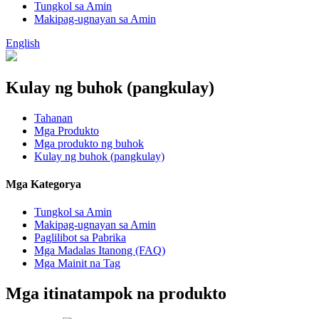
Tungkol sa Amin
Makipag-ugnayan sa Amin
English
Kulay ng buhok (pangkulay)
Tahanan
Mga Produkto
Mga produkto ng buhok
Kulay ng buhok (pangkulay)
Mga Kategorya
Tungkol sa Amin
Makipag-ugnayan sa Amin
Paglilibot sa Pabrika
Mga Madalas Itanong (FAQ)
Mga Mainit na Tag
Mga itinatampok na produkto