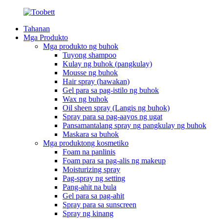
Tahanan
Mga Produkto
Mga produkto ng buhok
Tuyong shampoo
Kulay ng buhok (pangkulay)
Mousse ng buhok
Hair spray (hawakan)
Gel para sa pag-istilo ng buhok
Wax ng buhok
Oil sheen spray (Langis ng buhok)
Spray para sa pag-aayos ng ugat
Pansamantalang spray ng pangkulay ng buhok
Maskara sa buhok
Mga produktong kosmetiko
Foam na panlinis
Foam para sa pag-alis ng makeup
Moisturizing spray
Pag-spray ng setting
Pang-ahit na bula
Gel para sa pag-ahit
Spray para sa sunscreen
Spray ng kinang