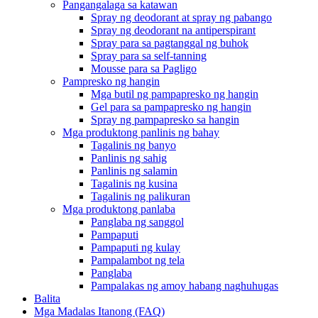
Pangangalaga sa katawan
Spray ng deodorant at spray ng pabango
Spray ng deodorant na antiperspirant
Spray para sa pagtanggal ng buhok
Spray para sa self-tanning
Mousse para sa Pagligo
Pampresko ng hangin
Mga butil ng pampapresko ng hangin
Gel para sa pampapresko ng hangin
Spray ng pampapresko sa hangin
Mga produktong panlinis ng bahay
Tagalinis ng banyo
Panlinis ng sahig
Panlinis ng salamin
Tagalinis ng kusina
Tagalinis ng palikuran
Mga produktong panlaba
Panglaba ng sanggol
Pampaputi
Pampaputi ng kulay
Pampalambot ng tela
Panglaba
Pampalakas ng amoy habang naghuhugas
Balita
Mga Madalas Itanong (FAQ)