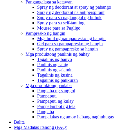
Pangangalaga sa katawan
Spray ng deodorant at spray ng pabango
Spray ng deodorant na antiperspirant
Spray para sa pagtanggal ng buhok
Spray para sa self-tanning
Mousse para sa Pagligo
Pampresko ng hangin
Mga butil ng pampapresko ng hangin
Gel para sa pampapresko ng hangin
Spray ng pampapresko sa hangin
Mga produktong panlinis ng bahay
Tagalinis ng banyo
Panlinis ng sahig
Panlinis ng salamin
Tagalinis ng kusina
Tagalinis ng palikuran
Mga produktong panlaba
Panglaba ng sanggol
Pampaputi
Pampaputi ng kulay
Pampalambot ng tela
Panglaba
Pampalakas ng amoy habang naghuhugas
Balita
Mga Madalas Itanong (FAQ)