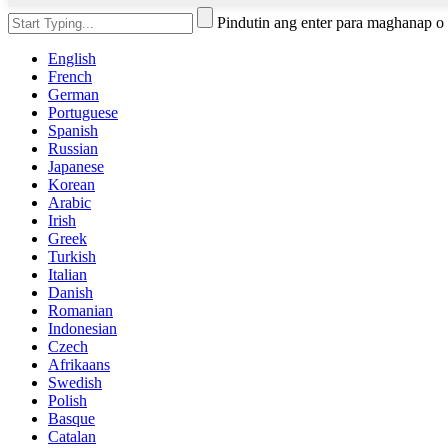
Pindutin ang enter para maghanap 
English
French
German
Portuguese
Spanish
Russian
Japanese
Korean
Arabic
Irish
Greek
Turkish
Italian
Danish
Romanian
Indonesian
Czech
Afrikaans
Swedish
Polish
Basque
Catalan