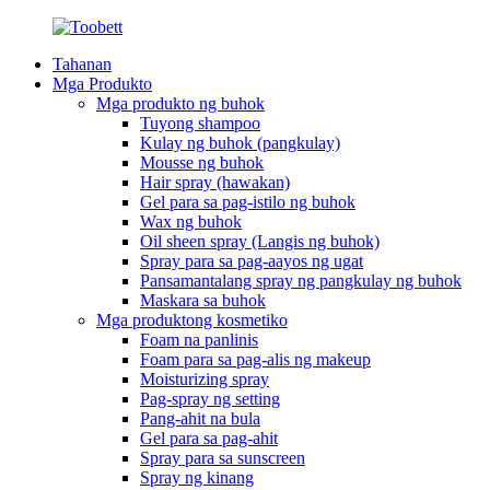
Tahanan
Mga Produkto
Mga produkto ng buhok
Tuyong shampoo
Kulay ng buhok (pangkulay)
Mousse ng buhok
Hair spray (hawakan)
Gel para sa pag-istilo ng buhok
Wax ng buhok
Oil sheen spray (Langis ng buhok)
Spray para sa pag-aayos ng ugat
Pansamantalang spray ng pangkulay ng buhok
Maskara sa buhok
Mga produktong kosmetiko
Foam na panlinis
Foam para sa pag-alis ng makeup
Moisturizing spray
Pag-spray ng setting
Pang-ahit na bula
Gel para sa pag-ahit
Spray para sa sunscreen
Spray ng kinang