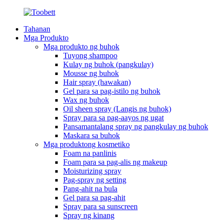
Tahanan
Mga Produkto
Mga produkto ng buhok
Tuyong shampoo
Kulay ng buhok (pangkulay)
Mousse ng buhok
Hair spray (hawakan)
Gel para sa pag-istilo ng buhok
Wax ng buhok
Oil sheen spray (Langis ng buhok)
Spray para sa pag-aayos ng ugat
Pansamantalang spray ng pangkulay ng buhok
Maskara sa buhok
Mga produktong kosmetiko
Foam na panlinis
Foam para sa pag-alis ng makeup
Moisturizing spray
Pag-spray ng setting
Pang-ahit na bula
Gel para sa pag-ahit
Spray para sa sunscreen
Spray ng kinang