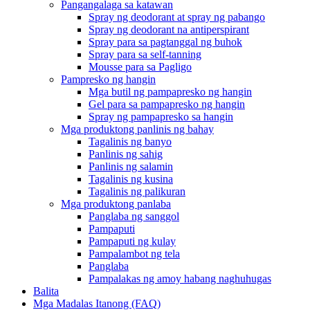
Pangangalaga sa katawan
Spray ng deodorant at spray ng pabango
Spray ng deodorant na antiperspirant
Spray para sa pagtanggal ng buhok
Spray para sa self-tanning
Mousse para sa Pagligo
Pampresko ng hangin
Mga butil ng pampapresko ng hangin
Gel para sa pampapresko ng hangin
Spray ng pampapresko sa hangin
Mga produktong panlinis ng bahay
Tagalinis ng banyo
Panlinis ng sahig
Panlinis ng salamin
Tagalinis ng kusina
Tagalinis ng palikuran
Mga produktong panlaba
Panglaba ng sanggol
Pampaputi
Pampaputi ng kulay
Pampalambot ng tela
Panglaba
Pampalakas ng amoy habang naghuhugas
Balita
Mga Madalas Itanong (FAQ)