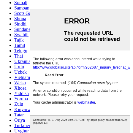
Somali
Samoan
Scots Gaelic
Shona
Sindhi
Sundanese
Swahili
Tajik
Tamil
Telugu
Thai
Ukrainian
Urdu
Uzbek
Vietnamese
Welsh
Xhosa
Yiddish
Yoruba
Zulu
Kinyarwanda
Tatar
Oriya
Turkmen
Uyghur