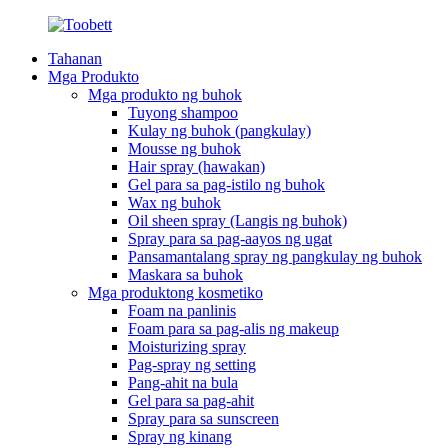
Tahanan
Mga Produkto
Mga produkto ng buhok
Tuyong shampoo
Kulay ng buhok (pangkulay)
Mousse ng buhok
Hair spray (hawakan)
Gel para sa pag-istilo ng buhok
Wax ng buhok
Oil sheen spray (Langis ng buhok)
Spray para sa pag-aayos ng ugat
Pansamantalang spray ng pangkulay ng buhok
Maskara sa buhok
Mga produktong kosmetiko
Foam na panlinis
Foam para sa pag-alis ng makeup
Moisturizing spray
Pag-spray ng setting
Pang-ahit na bula
Gel para sa pag-ahit
Spray para sa sunscreen
Spray ng kinang