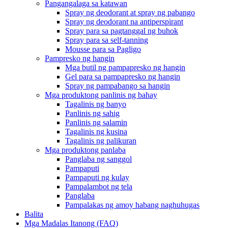
Pangangalaga sa katawan
Spray ng deodorant at spray ng pabango
Spray ng deodorant na antiperspirant
Spray para sa pagtanggal ng buhok
Spray para sa self-tanning
Mousse para sa Pagligo
Pampresko ng hangin
Mga butil ng pampapresko ng hangin
Gel para sa pampapresko ng hangin
Spray ng pampabango sa hangin
Mga produktong panlinis ng bahay
Tagalinis ng banyo
Panlinis ng sahig
Panlinis ng salamin
Tagalinis ng kusina
Tagalinis ng palikuran
Mga produktong panlaba
Panglaba ng sanggol
Pampaputi
Pampaputi ng kulay
Pampalambot ng tela
Panglaba
Pampalakas ng amoy habang naghuhugas
Balita
Mga Madalas Itanong (FAQ)