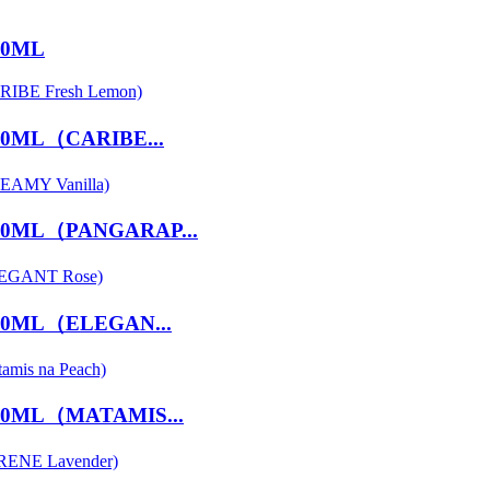
200ML
 150ML（CARIBE...
y 150ML（PANGARAP...
y 150ML（ELEGAN...
y 150ML（MATAMIS...