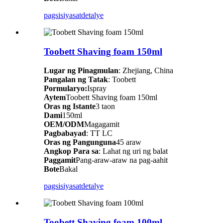
pagsisiyasat
detalye
Toobett Shaving foam 150ml
Lugar ng Pinagmulan
: Zhejiang, China
Pangalan ng Tatak
: Toobett
Pormularyo:
Ispray
Aytem
Toobett Shaving foam 150ml
Oras ng Istante
3 taon
Dami
150ml
OEM/ODM
Magagamit
Pagbabayad
: TT LC
Oras ng Pangunguna
45 araw
Angkop Para sa
: Lahat ng uri ng balat
Paggamit
Pang-araw-araw na pag-aahit
Bote
Bakal
pagsisiyasat
detalye
Toobett Shaving foam 100ml