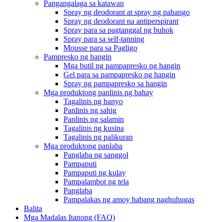
Pangangalaga sa katawan
Spray ng deodorant at spray ng pabango
Spray ng deodorant na antiperspirant
Spray para sa pagtanggal ng buhok
Spray para sa self-tanning
Mousse para sa Pagligo
Pampresko ng hangin
Mga butil ng pampapresko ng hangin
Gel para sa pampapresko ng hangin
Spray ng pampapresko sa hangin
Mga produktong panlinis ng bahay
Tagalinis ng banyo
Panlinis ng sahig
Panlinis ng salamin
Tagalinis ng kusina
Tagalinis ng palikuran
Mga produktong panlaba
Panglaba ng sanggol
Pampaputi
Pampaputi ng kulay
Pampalambot ng tela
Panglaba
Pampalakas ng amoy habang naghuhugas
Balita
Mga Madalas Itanong (FAQ)