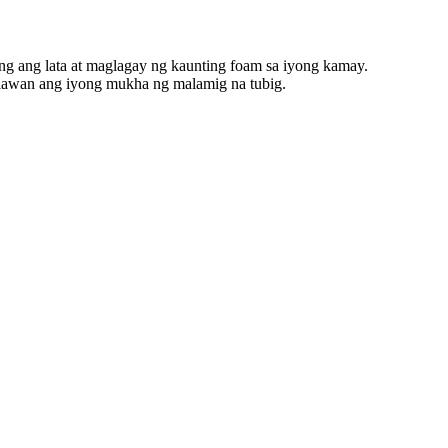
g ang lata at maglagay ng kaunting foam sa iyong kamay.
anlawan ang iyong mukha ng malamig na tubig.