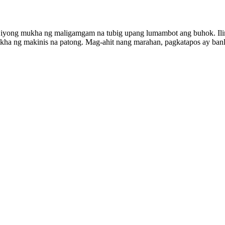
 iyong mukha ng maligamgam na tubig upang lumambot ang buhok. Ilin
ilikha ng makinis na patong. Mag-ahit nang marahan, pagkatapos ay b