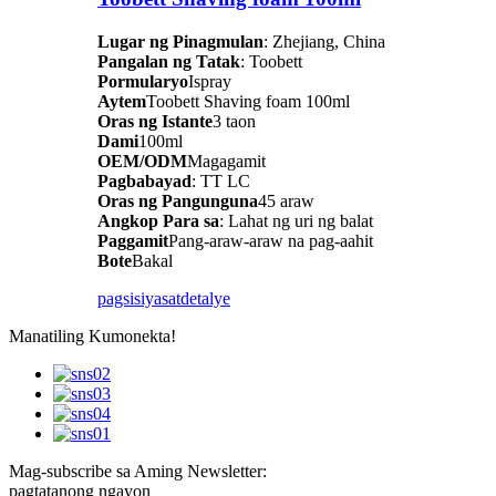
Lugar ng Pinagmulan
: Zhejiang, China
Pangalan ng Tatak
: Toobett
Pormularyo
Ispray
Aytem
Toobett Shaving foam 100ml
Oras ng Istante
3 taon
Dami
100ml
OEM/ODM
Magagamit
Pagbabayad
: TT LC
Oras ng Pangunguna
45 araw
Angkop Para sa
: Lahat ng uri ng balat
Paggamit
Pang-araw-araw na pag-aahit
Bote
Bakal
pagsisiyasat
detalye
Manatiling Kumonekta!
Mag-subscribe sa Aming Newsletter:
pagtatanong ngayon