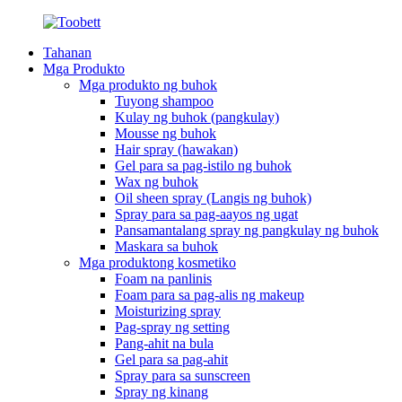
Tahanan
Mga Produkto
Mga produkto ng buhok
Tuyong shampoo
Kulay ng buhok (pangkulay)
Mousse ng buhok
Hair spray (hawakan)
Gel para sa pag-istilo ng buhok
Wax ng buhok
Oil sheen spray (Langis ng buhok)
Spray para sa pag-aayos ng ugat
Pansamantalang spray ng pangkulay ng buhok
Maskara sa buhok
Mga produktong kosmetiko
Foam na panlinis
Foam para sa pag-alis ng makeup
Moisturizing spray
Pag-spray ng setting
Pang-ahit na bula
Gel para sa pag-ahit
Spray para sa sunscreen
Spray ng kinang