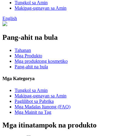
Tungkol sa Amin
Makipag-ugnayan sa Amin
English
Pang-ahit na bula
Tahanan
Mga Produkto
Mga produktong kosmetiko
Pang-ahit na bula
Mga Kategorya
Tungkol sa Amin
Makipag-ugnayan sa Amin
Paglilibot sa Pabrika
Mga Madalas Itanong (FAQ)
Mga Mainit na Tag
Mga itinatampok na produkto