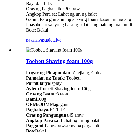
Bayad: TT LC
Oras ng Paghahatid: 30 araw
Angkop Para sa: Lahat ng uri ng balat
Gamit: Para gumamit ng shaving foam, basain muna ang
Imasahe ito sa iyong basang balat nang pabilog, na lum
Bote: Bakal
pagsisiyasat
detalye
Toobett Shaving foam 100g
Lugar ng Pinagmulan
: Zhejiang, China
Pangalan ng Tatak
: Toobett
Pormularyo
Ispray
Aytem
Toobett Shaving foam 100g
Oras ng Istante
3 taon
Dami
100g
OEM/ODM
Magagamit
Pagbabayad
: TT LC
Oras ng Pangunguna
45 araw
Angkop Para sa
: Lahat ng uri ng balat
Paggamit
Pang-araw-araw na pag-aahit
Bote
Bakal