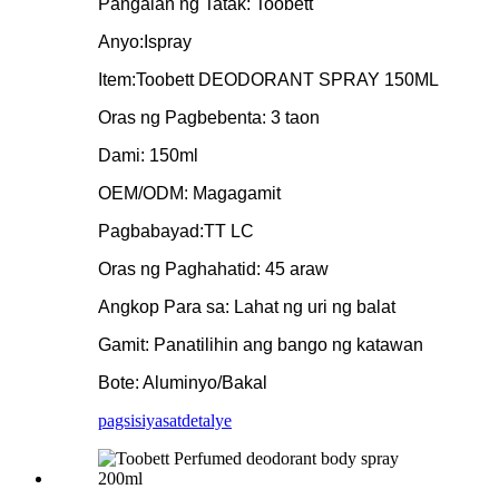
Pangalan ng Tatak: Toobett
Anyo:Ispray
Item:Toobett DEODORANT SPRAY 150ML
Oras ng Pagbebenta: 3 taon
Dami: 150ml
OEM/ODM: Magagamit
Pagbabayad:TT LC
Oras ng Paghahatid: 45 araw
Angkop Para sa: Lahat ng uri ng balat
Gamit: Panatilihin ang bango ng katawan
Bote: Aluminyo/Bakal
pagsisiyasat
detalye