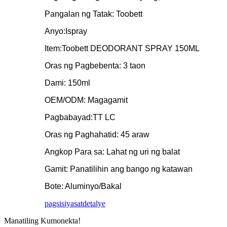
Pangalan ng Tatak: Toobett
Anyo:Ispray
Item:Toobett DEODORANT SPRAY 150ML
Oras ng Pagbebenta: 3 taon
Dami: 150ml
OEM/ODM: Magagamit
Pagbabayad:TT LC
Oras ng Paghahatid: 45 araw
Angkop Para sa: Lahat ng uri ng balat
Gamit: Panatilihin ang bango ng katawan
Bote: Aluminyo/Bakal
pagsisiyasat
detalye
Manatiling Kumonekta!