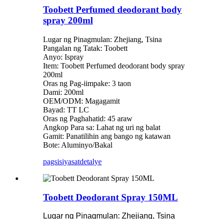
Toobett Perfumed deodorant body
spray 200ml
Lugar ng Pinagmulan: Zhejiang, Tsina
Pangalan ng Tatak: Toobett
Anyo: Ispray
Item: Toobett Perfumed deodorant body spray
200ml
Oras ng Pag-iimpake: 3 taon
Dami: 200ml
OEM/ODM: Magagamit
Bayad: TT LC
Oras ng Paghahatid: 45 araw
Angkop Para sa: Lahat ng uri ng balat
Gamit: Panatilihin ang bango ng katawan
Bote: Aluminyo/Bakal
pagsisiyasat
detalye
Toobett Deodorant Spray 150ML
Lugar ng Pinagmulan: Zhejiang, Tsina