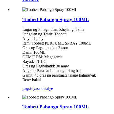
Toobett Pabango Spray 100ML
Lugar ng Pinagmulan: Zhejiang, Tsina
Pangalan ng Tatak: Toobett
Anyo: Ispray
Item: Toobett PERFUME SPRAY 100ML
Oras ng Pag-iimpake: 3 taon
Dami: 100ML
OEM/ODM: Magagamit
Bayad: TT LC
Oras ng Paghahatid: 30 araw
Angkop Para sa: Lahat ng uri ng balat
Gamit: 48 oras na pangmatagalang halimuyak
Bote: bakal
pagsisiyasat
detalye
Toobett Pabango Spray 100ML