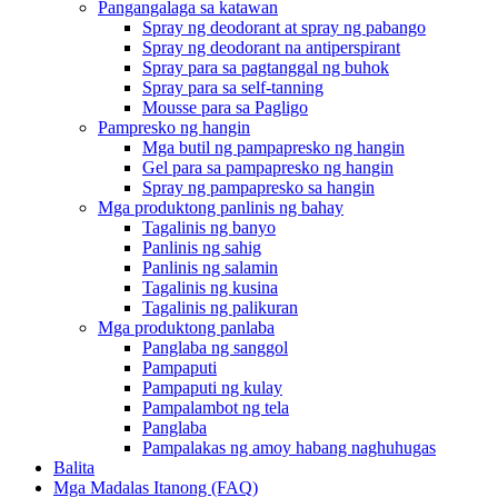
Pangangalaga sa katawan
Spray ng deodorant at spray ng pabango
Spray ng deodorant na antiperspirant
Spray para sa pagtanggal ng buhok
Spray para sa self-tanning
Mousse para sa Pagligo
Pampresko ng hangin
Mga butil ng pampapresko ng hangin
Gel para sa pampapresko ng hangin
Spray ng pampapresko sa hangin
Mga produktong panlinis ng bahay
Tagalinis ng banyo
Panlinis ng sahig
Panlinis ng salamin
Tagalinis ng kusina
Tagalinis ng palikuran
Mga produktong panlaba
Panglaba ng sanggol
Pampaputi
Pampaputi ng kulay
Pampalambot ng tela
Panglaba
Pampalakas ng amoy habang naghuhugas
Balita
Mga Madalas Itanong (FAQ)