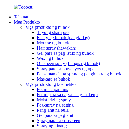
Tahanan
Mga Produkto
Mga produkto ng buhok
Tuyong shampoo
Kulay ng buhok (pangkulay)
Mousse ng buhok
Hair spray (hawakan)
Gel para sa pag-istilo ng buhok
Wax ng buhok
Oil sheen spray (Langis ng buhok)
Spray para sa pag-aayos ng ugat
Pansamantalang spray ng pangkulay ng buhok
Maskara sa buhok
Mga produktong kosmetiko
Foam na panlinis
Foam para sa pag-alis ng makeup
Moisturizing spray
Pag-spray ng setting
Pang-ahit na bula
Gel para sa pag-ahit
Spray para sa sunscreen
Spray ng kinang