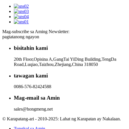
Mag-subscribe sa Aming Newsletter:
pagtatanong ngayon
bisitahin kami
20th Floor,Opisina A,GangTai YiDing Building,TengDa
Road,Luqiao,Taizhou,Zhejiang,China 318050
tawagan kami
0086-576-82424588
Mag-email sa Amin
sales@hongmeng.net
© Karapatang-ari - 2010-2025: Lahat ng Karapatan ay Nakalaan.
Tungkol sa Amin