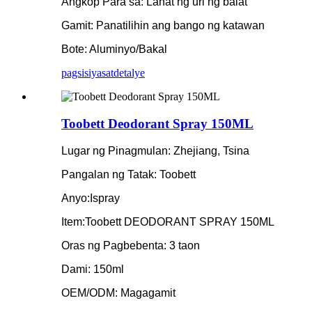
Angkop Para sa: Lahat ng uri ng balat
Gamit: Panatilihin ang bango ng katawan
Bote: Aluminyo/Bakal
pagsisiyasat
detalye
Toobett Deodorant Spray 150ML
Lugar ng Pinagmulan: Zhejiang, Tsina
Pangalan ng Tatak: Toobett
Anyo:Ispray
Item:Toobett DEODORANT SPRAY 150ML
Oras ng Pagbebenta: 3 taon
Dami: 150ml
OEM/ODM: Magagamit