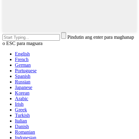
Pindutin ang enter para maghanap
o ESC para magsara
English
French
German
Portuguese
Spanish
Russian
Japanese
Korean
Arabic
Irish
Greek
Turkish
Italian
Danish
Romanian
Indonesian