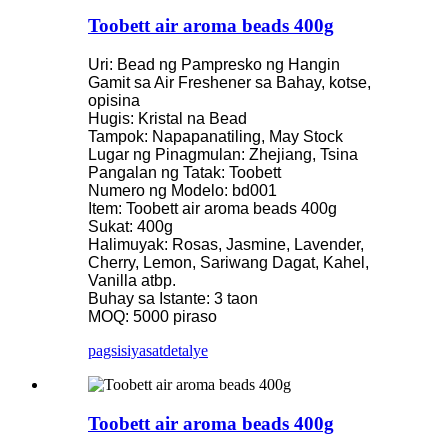
Toobett air aroma beads 400g
Uri: Bead ng Pampresko ng Hangin
Gamit sa Air Freshener sa Bahay, kotse,
opisina
Hugis: Kristal na Bead
Tampok: Napapanatiling, May Stock
Lugar ng Pinagmulan: Zhejiang, Tsina
Pangalan ng Tatak: Toobett
Numero ng Modelo: bd001
Item: Toobett air aroma beads 400g
Sukat: 400g
Halimuyak: Rosas, Jasmine, Lavender,
Cherry, Lemon, Sariwang Dagat, Kahel,
Vanilla atbp.
Buhay sa Istante: 3 taon
MOQ: 5000 piraso
pagsisiyasat
detalye
Toobett air aroma beads 400g