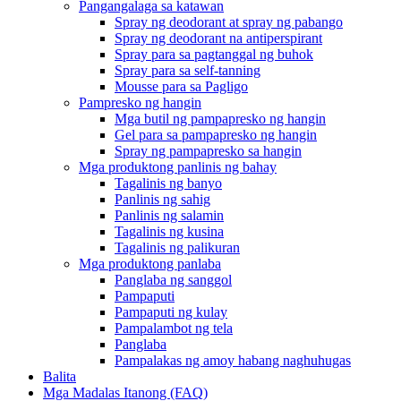
Pangangalaga sa katawan
Spray ng deodorant at spray ng pabango
Spray ng deodorant na antiperspirant
Spray para sa pagtanggal ng buhok
Spray para sa self-tanning
Mousse para sa Pagligo
Pampresko ng hangin
Mga butil ng pampapresko ng hangin
Gel para sa pampapresko ng hangin
Spray ng pampapresko sa hangin
Mga produktong panlinis ng bahay
Tagalinis ng banyo
Panlinis ng sahig
Panlinis ng salamin
Tagalinis ng kusina
Tagalinis ng palikuran
Mga produktong panlaba
Panglaba ng sanggol
Pampaputi
Pampaputi ng kulay
Pampalambot ng tela
Panglaba
Pampalakas ng amoy habang naghuhugas
Balita
Mga Madalas Itanong (FAQ)