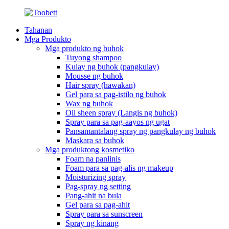
Tahanan
Mga Produkto
Mga produkto ng buhok
Tuyong shampoo
Kulay ng buhok (pangkulay)
Mousse ng buhok
Hair spray (hawakan)
Gel para sa pag-istilo ng buhok
Wax ng buhok
Oil sheen spray (Langis ng buhok)
Spray para sa pag-aayos ng ugat
Pansamantalang spray ng pangkulay ng buhok
Maskara sa buhok
Mga produktong kosmetiko
Foam na panlinis
Foam para sa pag-alis ng makeup
Moisturizing spray
Pag-spray ng setting
Pang-ahit na bula
Gel para sa pag-ahit
Spray para sa sunscreen
Spray ng kinang