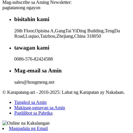
Mag-subscribe sa Aming Newsletter:
pagtatanong ngayon
bisitahin kami
20th Floor,Opisina A,GangTai YiDing Building,TengDa
Road,Luqiao,Taizhou,Zhejiang,China 318050
tawagan kami
0086-576-82424588
Mag-email sa Amin
sales@hongmeng.net
© Karapatang-ari - 2010-2025: Lahat ng Karapatan ay Nakalaan.
Tungkol sa Amin
Makipag-ugnayan sa Amin
Paglilibot sa Pabrika
Magpadala ng Email