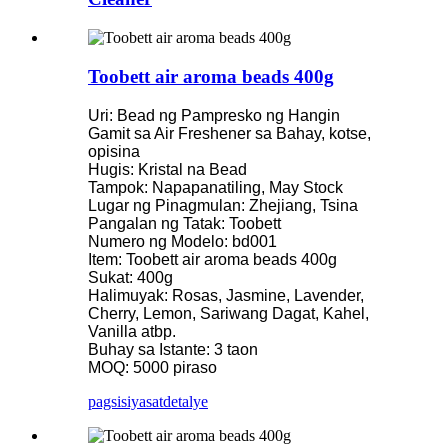
Toobett air aroma beads 400g
Uri: Bead ng Pampresko ng Hangin
Gamit sa Air Freshener sa Bahay, kotse,
opisina
Hugis: Kristal na Bead
Tampok: Napapanatiling, May Stock
Lugar ng Pinagmulan: Zhejiang, Tsina
Pangalan ng Tatak: Toobett
Numero ng Modelo: bd001
Item: Toobett air aroma beads 400g
Sukat: 400g
Halimuyak: Rosas, Jasmine, Lavender,
Cherry, Lemon, Sariwang Dagat, Kahel,
Vanilla atbp.
Buhay sa Istante: 3 taon
MOQ: 5000 piraso
pagsisiyasat
detalye