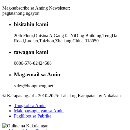
Mag-subscribe sa Aming Newsletter:
pagtatanong ngayon
bisitahin kami
20th Floor,Opisina A,GangTai YiDing Building,TengDa
Road,Luqiao,Taizhou,Zhejiang,China 318050
tawagan kami
0086-576-82424588
Mag-email sa Amin
sales@hongmeng.net
© Karapatang-ari - 2010-2025: Lahat ng Karapatan ay Nakalaan.
Tungkol sa Amin
Makipag-ugnayan sa Amin
Paglilibot sa Pabrika