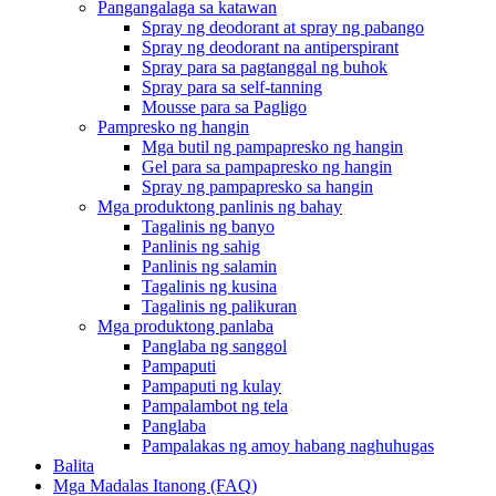
Pangangalaga sa katawan
Spray ng deodorant at spray ng pabango
Spray ng deodorant na antiperspirant
Spray para sa pagtanggal ng buhok
Spray para sa self-tanning
Mousse para sa Pagligo
Pampresko ng hangin
Mga butil ng pampapresko ng hangin
Gel para sa pampapresko ng hangin
Spray ng pampapresko sa hangin
Mga produktong panlinis ng bahay
Tagalinis ng banyo
Panlinis ng sahig
Panlinis ng salamin
Tagalinis ng kusina
Tagalinis ng palikuran
Mga produktong panlaba
Panglaba ng sanggol
Pampaputi
Pampaputi ng kulay
Pampalambot ng tela
Panglaba
Pampalakas ng amoy habang naghuhugas
Balita
Mga Madalas Itanong (FAQ)