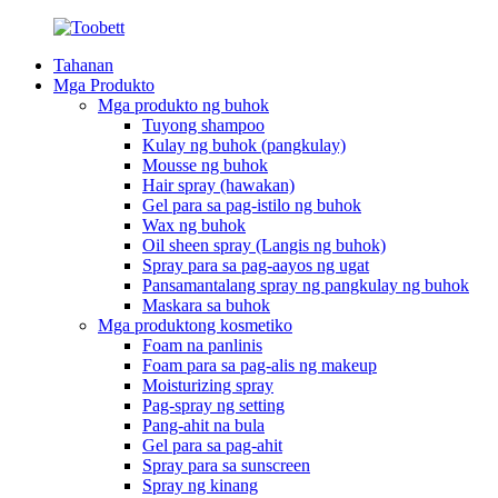
Tahanan
Mga Produkto
Mga produkto ng buhok
Tuyong shampoo
Kulay ng buhok (pangkulay)
Mousse ng buhok
Hair spray (hawakan)
Gel para sa pag-istilo ng buhok
Wax ng buhok
Oil sheen spray (Langis ng buhok)
Spray para sa pag-aayos ng ugat
Pansamantalang spray ng pangkulay ng buhok
Maskara sa buhok
Mga produktong kosmetiko
Foam na panlinis
Foam para sa pag-alis ng makeup
Moisturizing spray
Pag-spray ng setting
Pang-ahit na bula
Gel para sa pag-ahit
Spray para sa sunscreen
Spray ng kinang