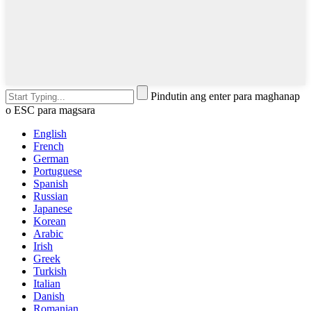
Pindutin ang enter para maghanap
o ESC para magsara
English
French
German
Portuguese
Spanish
Russian
Japanese
Korean
Arabic
Irish
Greek
Turkish
Italian
Danish
Romanian