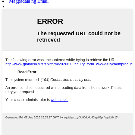
Magpadala ng Email
x