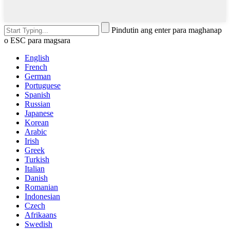
Pindutin ang enter para maghanap
o ESC para magsara
English
French
German
Portuguese
Spanish
Russian
Japanese
Korean
Arabic
Irish
Greek
Turkish
Italian
Danish
Romanian
Indonesian
Czech
Afrikaans
Swedish