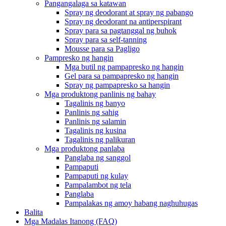
Pangangalaga sa katawan
Spray ng deodorant at spray ng pabango
Spray ng deodorant na antiperspirant
Spray para sa pagtanggal ng buhok
Spray para sa self-tanning
Mousse para sa Pagligo
Pampresko ng hangin
Mga butil ng pampapresko ng hangin
Gel para sa pampapresko ng hangin
Spray ng pampapresko sa hangin
Mga produktong panlinis ng bahay
Tagalinis ng banyo
Panlinis ng sahig
Panlinis ng salamin
Tagalinis ng kusina
Tagalinis ng palikuran
Mga produktong panlaba
Panglaba ng sanggol
Pampaputi
Pampaputi ng kulay
Pampalambot ng tela
Panglaba
Pampalakas ng amoy habang naghuhugas
Balita
Mga Madalas Itanong (FAQ)