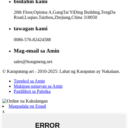
bisitahin kami
20th Floor,Opisina A,GangTai YiDing Building,TengDa
Road,Luqiao,Taizhou,Zhejiang,China 318050
tawagan kami
0086-576-82424588
Mag-email sa Amin
sales@hongmeng.net
© Karapatang-ari - 2010-2025: Lahat ng Karapatan ay Nakalaan.
Tungkol sa Amin
Makipag-ugnayan sa Amin
Paglilibot sa Pabrika
Magpadala ng Email
x