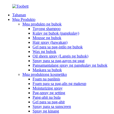
Tahanan
Mga Produkto
Mga produkto ng buhok
Tuyong shampoo
Kulay ng buhok (pangkulay)
Mousse ng buhok
Hair spray (hawakan)
Gel para sa pag-istilo ng buhok
Wax ng buhok
Oil sheen spray (Langis ng buhok)
Spray para sa pag-aayos ng ugat
Pansamantalang spray ng pangkulay ng buhok
Maskara sa buhok
Mga produktong kosmetiko
Foam na panlinis
Foam para sa pag-alis ng makeup
Moisturizing spray
Pag-spray ng setting
Pang-ahit na bula
Gel para sa pag-ahit
Spray para sa sunscreen
Spray ng kinang