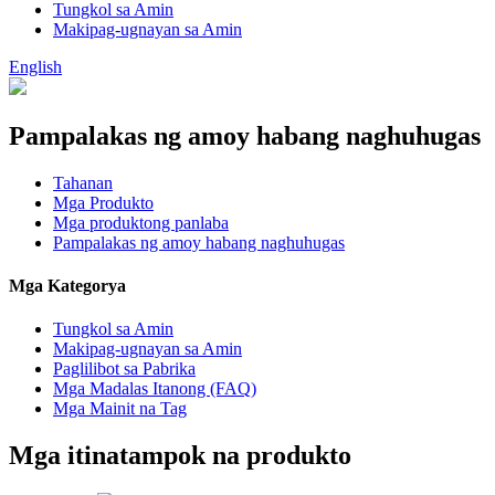
Tungkol sa Amin
Makipag-ugnayan sa Amin
English
Pampalakas ng amoy habang naghuhugas
Tahanan
Mga Produkto
Mga produktong panlaba
Pampalakas ng amoy habang naghuhugas
Mga Kategorya
Tungkol sa Amin
Makipag-ugnayan sa Amin
Paglilibot sa Pabrika
Mga Madalas Itanong (FAQ)
Mga Mainit na Tag
Mga itinatampok na produkto