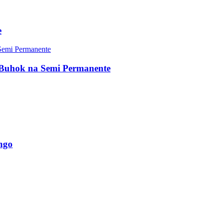
e
Buhok na Semi Permanente
ngo