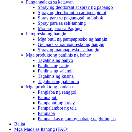
Pangangalaga sa katawan
Spray ng deodorant at spray ng pabango
Spray ng deodorant na antiperspirant
Spray para sa pagtanggal ng buhok
Spray para sa self-tanning
Mousse para sa Pagligo
Pampresko ng hangin
Mga butil ng pampapresko ng hangin
Gel para sa pampapresko ng hangin
Spray ng pampapresko sa hangin
Mga produktong panlinis ng bahay
Tagalinis ng banyo
Panlinis ng sahig
Panlinis ng salamin
Tagalinis ng kusina
Tagalinis ng palikuran
Mga produktong panlaba
Panglaba ng sanggol
Pampaputi
Pampaputi ng kulay
Pampalambot ng tela
Panglaba
Pampalakas ng amoy habang naghuhugas
Balita
Mga Madalas Itanong (FAQ)