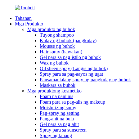
Tahanan
Mga Produkto
Mga produkto ng buhok
Tuyong shampoo
Kulay ng buhok (pangkulay)
Mousse ng buhok
Hair spray (hawakan)
Gel para sa pag-istilo ng buhok
Wax ng buhok
Oil sheen spray (Langis ng buhok)
Spray para sa pag-aayos ng ugat
Pansamantalang spray ng pangkulay ng buhok
Maskara sa buhok
Mga produktong kosmetiko
Foam na panlinis
Foam para sa pag-alis ng makeup
Moisturizing spray
Pag-spray ng setting
Pang-ahit na bula
Gel para sa pag-ahit
Spray para sa sunscreen
Spray ng kinang