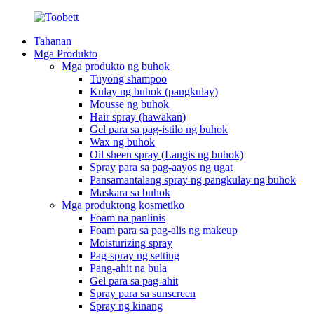
Tahanan
Mga Produkto
Mga produkto ng buhok
Tuyong shampoo
Kulay ng buhok (pangkulay)
Mousse ng buhok
Hair spray (hawakan)
Gel para sa pag-istilo ng buhok
Wax ng buhok
Oil sheen spray (Langis ng buhok)
Spray para sa pag-aayos ng ugat
Pansamantalang spray ng pangkulay ng buhok
Maskara sa buhok
Mga produktong kosmetiko
Foam na panlinis
Foam para sa pag-alis ng makeup
Moisturizing spray
Pag-spray ng setting
Pang-ahit na bula
Gel para sa pag-ahit
Spray para sa sunscreen
Spray ng kinang