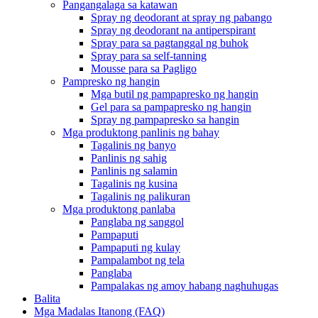
Pangangalaga sa katawan
Spray ng deodorant at spray ng pabango
Spray ng deodorant na antiperspirant
Spray para sa pagtanggal ng buhok
Spray para sa self-tanning
Mousse para sa Pagligo
Pampresko ng hangin
Mga butil ng pampapresko ng hangin
Gel para sa pampapresko ng hangin
Spray ng pampapresko sa hangin
Mga produktong panlinis ng bahay
Tagalinis ng banyo
Panlinis ng sahig
Panlinis ng salamin
Tagalinis ng kusina
Tagalinis ng palikuran
Mga produktong panlaba
Panglaba ng sanggol
Pampaputi
Pampaputi ng kulay
Pampalambot ng tela
Panglaba
Pampalakas ng amoy habang naghuhugas
Balita
Mga Madalas Itanong (FAQ)