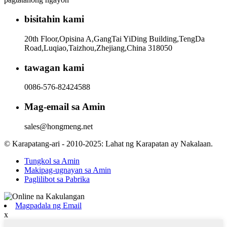
bisitahin kami
20th Floor,Opisina A,GangTai YiDing Building,TengDa
Road,Luqiao,Taizhou,Zhejiang,China 318050
tawagan kami
0086-576-82424588
Mag-email sa Amin
sales@hongmeng.net
© Karapatang-ari - 2010-2025: Lahat ng Karapatan ay Nakalaan.
Tungkol sa Amin
Makipag-ugnayan sa Amin
Paglilibot sa Pabrika
Magpadala ng Email
x