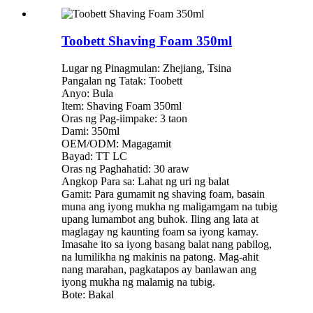
Toobett Shaving Foam 350ml
Lugar ng Pinagmulan: Zhejiang, Tsina
Pangalan ng Tatak: Toobett
Anyo: Bula
Item: Shaving Foam 350ml
Oras ng Pag-iimpake: 3 taon
Dami: 350ml
OEM/ODM: Magagamit
Bayad: TT LC
Oras ng Paghahatid: 30 araw
Angkop Para sa: Lahat ng uri ng balat
Gamit: Para gumamit ng shaving foam, basain
muna ang iyong mukha ng maligamgam na tubig
upang lumambot ang buhok. Iling ang lata at
maglagay ng kaunting foam sa iyong kamay.
Imasahe ito sa iyong basang balat nang pabilog,
na lumilikha ng makinis na patong. Mag-ahit
nang marahan, pagkatapos ay banlawan ang
iyong mukha ng malamig na tubig.
Bote: Bakal