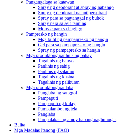
Pangangalaga sa katawan
Spray ng deodorant at spray ng pabango
Spray ng deodorant na antiperspirant
Spray para sa pagtanggal ng buhok
Spray para sa self-tanning
Mousse para sa Pagligo
Pampresko ng hangin
Mga butil ng pampapresko ng hangin
Gel para sa pampapresko ng hangin
Spray ng pampapresko sa hangin
Mga produktong panlinis ng bahay
Tagalinis ng banyo
Panlinis ng sahig
Panlinis ng salamin
Tagalinis ng kusina
Tagalinis ng palikuran
Mga produktong panlaba
Panglaba ng sanggol
Pampaputi
Pampaputi ng kulay
Pampalambot ng tela
Panglaba
Pampalakas ng amoy habang naghuhugas
Balita
Mga Madalas Itanong (FAQ)