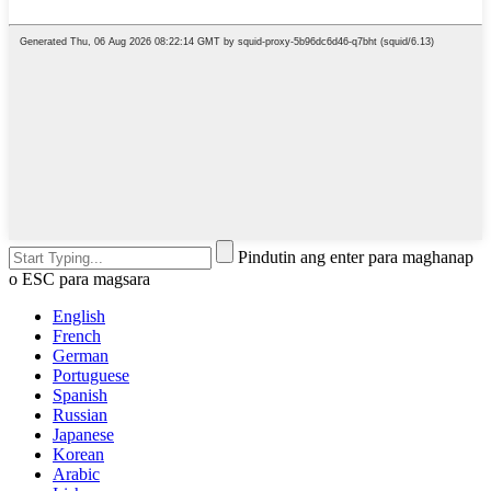
Pindutin ang enter para maghanap
o ESC para magsara
English
French
German
Portuguese
Spanish
Russian
Japanese
Korean
Arabic