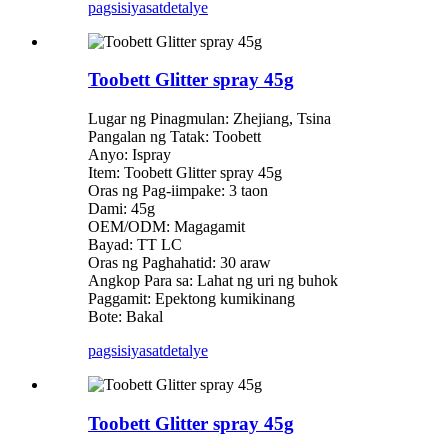
pagsisiyasat
detalye
Toobett Glitter spray 45g
Lugar ng Pinagmulan: Zhejiang, Tsina
Pangalan ng Tatak: Toobett
Anyo: Ispray
Item: Toobett Glitter spray 45g
Oras ng Pag-iimpake: 3 taon
Dami: 45g
OEM/ODM: Magagamit
Bayad: TT LC
Oras ng Paghahatid: 30 araw
Angkop Para sa: Lahat ng uri ng buhok
Paggamit: Epektong kumikinang
Bote: Bakal
pagsisiyasat
detalye
Toobett Glitter spray 45g