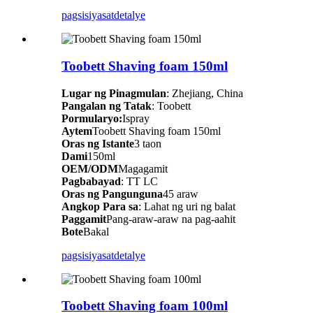
pagsisiyasat
detalye
Toobett Shaving foam 150ml
Lugar ng Pinagmulan
: Zhejiang, China
Pangalan ng Tatak
: Toobett
Pormularyo:
Ispray
Aytem
Toobett Shaving foam 150ml
Oras ng Istante
3 taon
Dami
150ml
OEM/ODM
Magagamit
Pagbabayad
: TT LC
Oras ng Pangunguna
45 araw
Angkop Para sa
: Lahat ng uri ng balat
Paggamit
Pang-araw-araw na pag-aahit
Bote
Bakal
pagsisiyasat
detalye
Toobett Shaving foam 100ml