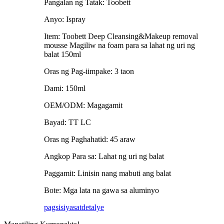
Pangalan ng Tatak: Toobett
Anyo: Ispray
Item: Toobett Deep Cleansing&Makeup removal
mousse Magiliw na foam para sa lahat ng uri ng
balat 150ml
Oras ng Pag-iimpake: 3 taon
Dami: 150ml
OEM/ODM: Magagamit
Bayad: TT LC
Oras ng Paghahatid: 45 araw
Angkop Para sa: Lahat ng uri ng balat
Paggamit: Linisin nang mabuti ang balat
Bote: Mga lata na gawa sa aluminyo
pagsisiyasat
detalye