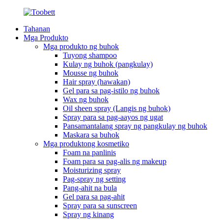
Tahanan
Mga Produkto
Mga produkto ng buhok
Tuyong shampoo
Kulay ng buhok (pangkulay)
Mousse ng buhok
Hair spray (hawakan)
Gel para sa pag-istilo ng buhok
Wax ng buhok
Oil sheen spray (Langis ng buhok)
Spray para sa pag-aayos ng ugat
Pansamantalang spray ng pangkulay ng buhok
Maskara sa buhok
Mga produktong kosmetiko
Foam na panlinis
Foam para sa pag-alis ng makeup
Moisturizing spray
Pag-spray ng setting
Pang-ahit na bula
Gel para sa pag-ahit
Spray para sa sunscreen
Spray ng kinang