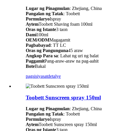
Lugar ng Pinagmulan
: Zhejiang, China
Pangalan ng Tatak
: Toobett
Pormularyo
Ispray
Aytem
Toobett Shaving foam 100ml
Oras ng Istante
3 taon
Dami
100ml
OEM/ODM
Magagamit
Pagbabayad
: TT LC
Oras ng Pangunguna
45 araw
Angkop Para sa
: Lahat ng uri ng balat
Paggamit
Pang-araw-araw na pag-aahit
Bote
Bakal
pagsisiyasat
detalye
Toobett Sunscreen spray 150ml
Lugar ng Pinagmulan
: Zhejiang, China
Pangalan ng Tatak
: Toobett
Pormularyo
Ispray
Aytem
Toobett Sunscreen spray 150ml
Oras ng Istante
3 taon