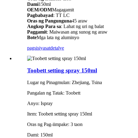
Dami
150ml
OEM/ODM
Magagamit
Pagbabayad
: TT LC
Oras ng Pangunguna
45 araw
Angkop Para sa
: Lahat ng uri ng balat
Paggamit
: Maiwasan ang sunog ng araw
Bote
Mga lata ng aluminyo
pagsisiyasat
detalye
Toobett setting spray 150ml
Lugar ng Pinagmulan: Zhejiang, Tsina
Pangalan ng Tatak: Toobett
Anyo: Ispray
Item: Toobett setting spray 150ml
Oras ng Pag-iimpake: 3 taon
Dami: 150ml