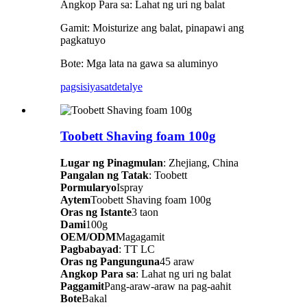
Angkop Para sa: Lahat ng uri ng balat
Gamit: Moisturize ang balat, pinapawi ang
pagkatuyo
Bote: Mga lata na gawa sa aluminyo
pagsisiyasat
detalye
Toobett Shaving foam 100g
Lugar ng Pinagmulan
: Zhejiang, China
Pangalan ng Tatak
: Toobett
Pormularyo
Ispray
Aytem
Toobett Shaving foam 100g
Oras ng Istante
3 taon
Dami
100g
OEM/ODM
Magagamit
Pagbabayad
: TT LC
Oras ng Pangunguna
45 araw
Angkop Para sa
: Lahat ng uri ng balat
Paggamit
Pang-araw-araw na pag-aahit
Bote
Bakal