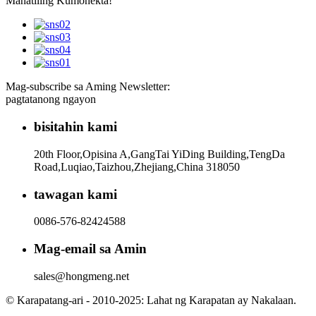
Manatiling Kumonekta!
Mag-subscribe sa Aming Newsletter:
pagtatanong ngayon
bisitahin kami
20th Floor,Opisina A,GangTai YiDing Building,TengDa
Road,Luqiao,Taizhou,Zhejiang,China 318050
tawagan kami
0086-576-82424588
Mag-email sa Amin
sales@hongmeng.net
© Karapatang-ari - 2010-2025: Lahat ng Karapatan ay Nakalaan.