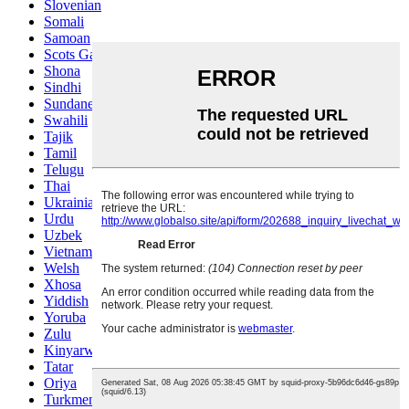
Slovenian
Somali
Samoan
Scots Gaelic
Shona
Sindhi
Sundanese
Swahili
Tajik
Tamil
Telugu
Thai
Ukrainian
Urdu
Uzbek
Vietnamese
Welsh
Xhosa
Yiddish
Yoruba
Zulu
Kinyarwanda
Tatar
Oriya
Turkmen