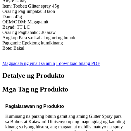
Anyo: Ispray
Item: Toobett Glitter spray 45g
Oras ng Pag-iimpake: 3 taon
Dami: 45g
OEM/ODM: Magagamit
Bayad: TT LC
Oras ng Paghahatid: 30 araw
Angkop Para sa: Lahat ng uri ng buhok
Paggamit: Epektong kumikinang
Bote: Bakal
Magpadala ng email sa amin
I-download bilang PDF
Detalye ng Produkto
Mga Tag ng Produkto
Paglalarawan ng Produkto
Kuminang na parang bituin gamit ang aming Glitter Spray para
sa Buhok at Katawan! Dinisenyo upang magdagdag ng kaunting
kinang sa iyong hitsura, ang magaan at mabilis matuyo na spray