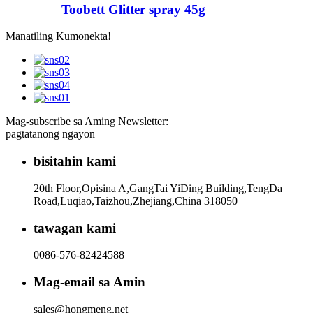
Toobett Glitter spray 45g
Manatiling Kumonekta!
Mag-subscribe sa Aming Newsletter:
pagtatanong ngayon
bisitahin kami
20th Floor,Opisina A,GangTai YiDing Building,TengDa
Road,Luqiao,Taizhou,Zhejiang,China 318050
tawagan kami
0086-576-82424588
Mag-email sa Amin
sales@hongmeng.net