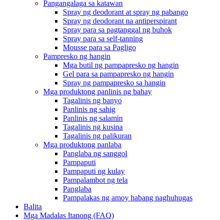
Pangangalaga sa katawan
Spray ng deodorant at spray ng pabango
Spray ng deodorant na antiperspirant
Spray para sa pagtanggal ng buhok
Spray para sa self-tanning
Mousse para sa Pagligo
Pampresko ng hangin
Mga butil ng pampapresko ng hangin
Gel para sa pampapresko ng hangin
Spray ng pampapresko sa hangin
Mga produktong panlinis ng bahay
Tagalinis ng banyo
Panlinis ng sahig
Panlinis ng salamin
Tagalinis ng kusina
Tagalinis ng palikuran
Mga produktong panlaba
Panglaba ng sanggol
Pampaputi
Pampaputi ng kulay
Pampalambot ng tela
Panglaba
Pampalakas ng amoy habang naghuhugas
Balita
Mga Madalas Itanong (FAQ)