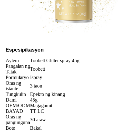
Espesipikasyon
Aytem
Toobett Glitter spray 45g
Pangalan ng
Toobett
Tatak
Pormularyo
Ispray
Oras ng
3 taon
istante
Tungkulin
Epekto ng kinang
Dami
45g
OEM/ODM
Magagamit
BAYAD
TT LC
Oras ng
30 araw
pangunguna
Bote
Bakal