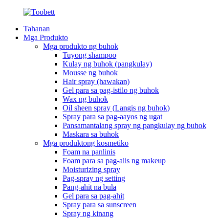
Tahanan
Mga Produkto
Mga produkto ng buhok
Tuyong shampoo
Kulay ng buhok (pangkulay)
Mousse ng buhok
Hair spray (hawakan)
Gel para sa pag-istilo ng buhok
Wax ng buhok
Oil sheen spray (Langis ng buhok)
Spray para sa pag-aayos ng ugat
Pansamantalang spray ng pangkulay ng buhok
Maskara sa buhok
Mga produktong kosmetiko
Foam na panlinis
Foam para sa pag-alis ng makeup
Moisturizing spray
Pag-spray ng setting
Pang-ahit na bula
Gel para sa pag-ahit
Spray para sa sunscreen
Spray ng kinang