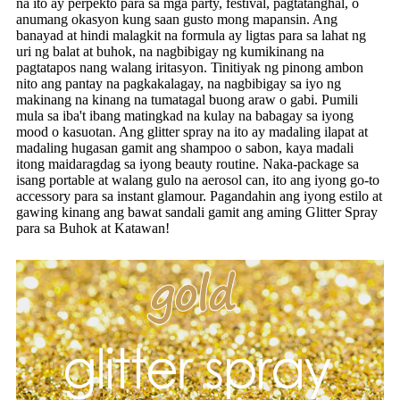
na ito ay perpekto para sa mga party, festival, pagtatanghal, o
anumang okasyon kung saan gusto mong mapansin. Ang
banayad at hindi malagkit na formula ay ligtas para sa lahat ng
uri ng balat at buhok, na nagbibigay ng kumikinang na
pagtatapos nang walang iritasyon. Tinitiyak ng pinong ambon
nito ang pantay na pagkakalagay, na nagbibigay sa iyo ng
makinang na kinang na tumatagal buong araw o gabi. Pumili
mula sa iba't ibang matingkad na kulay na babagay sa iyong
mood o kasuotan. Ang glitter spray na ito ay madaling ilapat at
madaling hugasan gamit ang shampoo o sabon, kaya madali
itong maidaragdag sa iyong beauty routine. Naka-package sa
isang portable at walang gulo na aerosol can, ito ang iyong go-to
accessory para sa instant glamour. Pagandahin ang iyong estilo at
gawing kinang ang bawat sandali gamit ang aming Glitter Spray
para sa Buhok at Katawan!