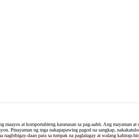
 maayos at komportableng karanasan sa pag-aahit. Ang mayaman at cre
ritasyon. Pinayaman ng mga nakapapawing pagod na sangkap, nakakatulon
nagbibigay-daan para sa tumpak na paglalagay at walang kahirap-hirap 