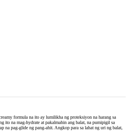
amy formula na ito ay lumilikha ng proteksiyon na harang sa
g ito na mag-hydrate at pakalmahin ang balat, na pumipigil sa
na pag-glide ng pang-ahit. Angkop para sa lahat ng uri ng balat,