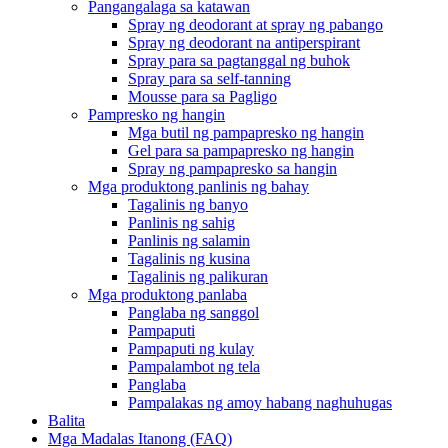
Pangangalaga sa katawan
Spray ng deodorant at spray ng pabango
Spray ng deodorant na antiperspirant
Spray para sa pagtanggal ng buhok
Spray para sa self-tanning
Mousse para sa Pagligo
Pampresko ng hangin
Mga butil ng pampapresko ng hangin
Gel para sa pampapresko ng hangin
Spray ng pampapresko sa hangin
Mga produktong panlinis ng bahay
Tagalinis ng banyo
Panlinis ng sahig
Panlinis ng salamin
Tagalinis ng kusina
Tagalinis ng palikuran
Mga produktong panlaba
Panglaba ng sanggol
Pampaputi
Pampaputi ng kulay
Pampalambot ng tela
Panglaba
Pampalakas ng amoy habang naghuhugas
Balita
Mga Madalas Itanong (FAQ)