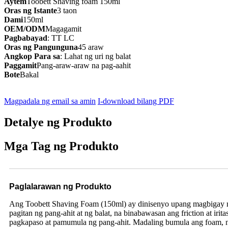
Aytem
Toobett Shaving foam 150ml
Oras ng Istante
3 taon
Dami
150ml
OEM/ODM
Magagamit
Pagbabayad
: TT LC
Oras ng Pangunguna
45 araw
Angkop Para sa
: Lahat ng uri ng balat
Paggamit
Pang-araw-araw na pag-aahit
Bote
Bakal
Magpadala ng email sa amin
I-download bilang PDF
Detalye ng Produkto
Mga Tag ng Produkto
Paglalarawan ng Produkto
Ang Toobett Shaving Foam (150ml) ay dinisenyo upang magbigay ng
pagitan ng pang-ahit at ng balat, na binabawasan ang friction at i
pagkapaso at pamumula ng pang-ahit. Madaling bumula ang foam, na 