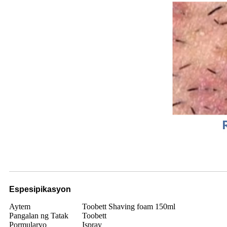
Espesipikasyon
Aytem
Toobett Shaving foam 150ml
Pangalan ng Tatak
Toobett
Pormularyo
Ispray