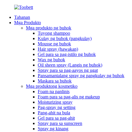
Tahanan
Mga Produkto
Mga produkto ng buhok
Tuyong shampoo
Kulay ng buhok (pangkulay)
Mousse ng buhok
Hair spray (hawakan)
Gel para sa pag-istilo ng buhok
Wax ng buhok
Oil sheen spray (Langis ng buhok)
Spray para sa pag-aayos ng ugat
Pansamantalang spray ng pangkulay ng buhok
Maskara sa buhok
Mga produktong kosmetiko
Foam na panlinis
Foam para sa pag-alis ng makeup
Moisturizing spray
Pag-spray ng setting
Pang-ahit na bula
Gel para sa pag-ahit
Spray para sa sunscreen
Spray ng kinang