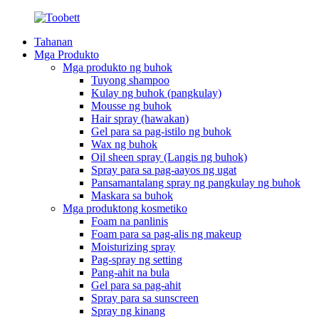
Tahanan
Mga Produkto
Mga produkto ng buhok
Tuyong shampoo
Kulay ng buhok (pangkulay)
Mousse ng buhok
Hair spray (hawakan)
Gel para sa pag-istilo ng buhok
Wax ng buhok
Oil sheen spray (Langis ng buhok)
Spray para sa pag-aayos ng ugat
Pansamantalang spray ng pangkulay ng buhok
Maskara sa buhok
Mga produktong kosmetiko
Foam na panlinis
Foam para sa pag-alis ng makeup
Moisturizing spray
Pag-spray ng setting
Pang-ahit na bula
Gel para sa pag-ahit
Spray para sa sunscreen
Spray ng kinang