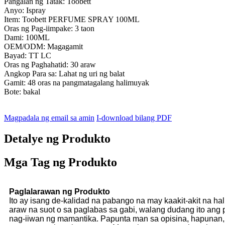
Pangalan ng Tatak: Toobett
Anyo: Ispray
Item: Toobett PERFUME SPRAY 100ML
Oras ng Pag-iimpake: 3 taon
Dami: 100ML
OEM/ODM: Magagamit
Bayad: TT LC
Oras ng Paghahatid: 30 araw
Angkop Para sa: Lahat ng uri ng balat
Gamit: 48 oras na pangmatagalang halimuyak
Bote: bakal
Magpadala ng email sa amin
I-download bilang PDF
Detalye ng Produkto
Mga Tag ng Produkto
Paglalarawan ng Produkto
Ito ay isang de-kalidad na pabango na may kaakit-akit na ha
araw na suot o sa paglabas sa gabi, walang dudang ito ang
nag-iiwan ng mamantika. Papunta man sa opisina, hapunan, 