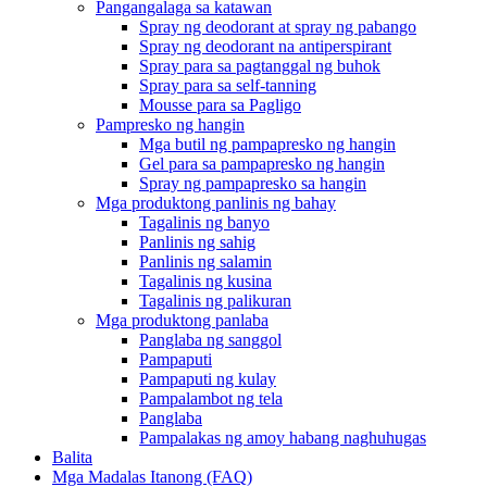
Pangangalaga sa katawan
Spray ng deodorant at spray ng pabango
Spray ng deodorant na antiperspirant
Spray para sa pagtanggal ng buhok
Spray para sa self-tanning
Mousse para sa Pagligo
Pampresko ng hangin
Mga butil ng pampapresko ng hangin
Gel para sa pampapresko ng hangin
Spray ng pampapresko sa hangin
Mga produktong panlinis ng bahay
Tagalinis ng banyo
Panlinis ng sahig
Panlinis ng salamin
Tagalinis ng kusina
Tagalinis ng palikuran
Mga produktong panlaba
Panglaba ng sanggol
Pampaputi
Pampaputi ng kulay
Pampalambot ng tela
Panglaba
Pampalakas ng amoy habang naghuhugas
Balita
Mga Madalas Itanong (FAQ)