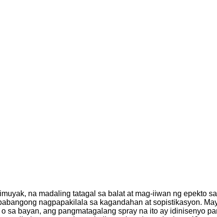
limuyak, na madaling tatagal sa balat at mag-iiwan ng epekto s
 pabangong nagpapakilala sa kagandahan at sopistikasyon. May
o sa bayan, ang pangmatagalang spray na ito ay idinisenyo pa