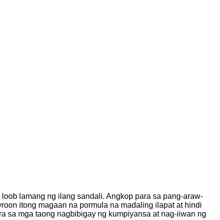
a loob lamang ng ilang sandali. Angkop para sa pang-araw-
roon itong magaan na pormula na madaling ilapat at hindi
ra sa mga taong nagbibigay ng kumpiyansa at nag-iiwan ng