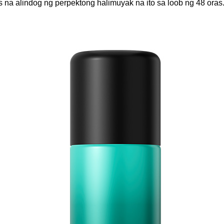
 alindog ng perpektong halimuyak na ito sa loob ng 48 oras