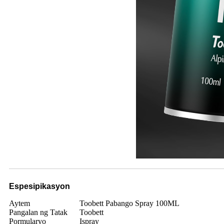
Espesipikasyon
Aytem
Toobett Pabango Spray 100ML
Pangalan ng Tatak
Toobett
Pormularyo
Ispray