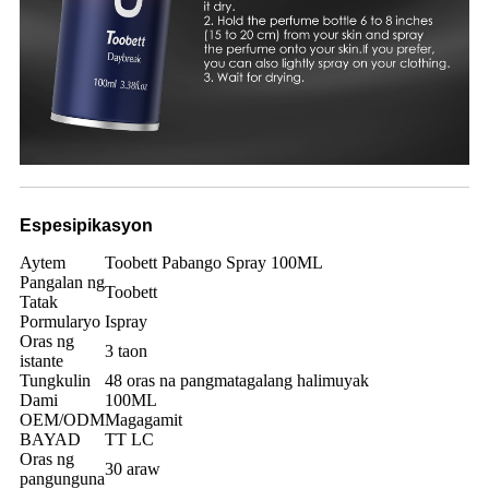
Espesipikasyon
Aytem
Toobett Pabango Spray 100ML
Pangalan ng
Toobett
Tatak
Pormularyo
Ispray
Oras ng
3 taon
istante
Tungkulin
48 oras na pangmatagalang halimuyak
Dami
100ML
OEM/ODM
Magagamit
BAYAD
TT LC
Oras ng
30 araw
pangunguna