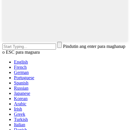
Pindutin ang enter para maghanap
o ESC para magsara
English
French
German
Portuguese
Spanish
Russian
Japanese
Korean
Arabic
Irish
Greek
Turkish
Italian
Danish