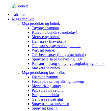
Tahanan
Mga Produkto
Mga produkto ng buhok
Tuyong shampoo
Kulay ng buhok (pangkulay)
Mousse ng buhok
Hair spray (hawakan)
Gel para sa pag-istilo ng buhok
Wax ng buhok
Oil sheen spray (Langis ng buhok)
Spray para sa pag-aayos ng ugat
Pansamantalang spray ng pangkulay ng buhok
Maskara sa buhok
Mga produktong kosmetiko
Foam na panlinis
Foam para sa pag-alis ng makeup
Moisturizing spray
Pag-spray ng setting
Pang-ahit na bula
Gel para sa pag-ahit
Spray para sa sunscreen
Spray ng kinang