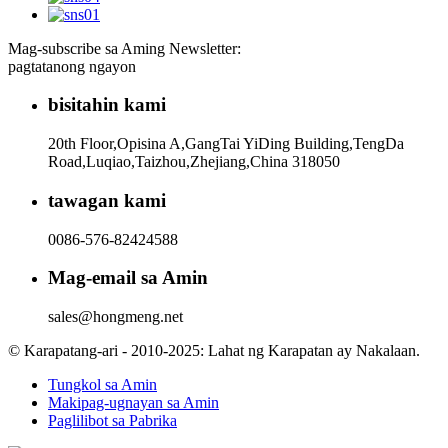
Mag-subscribe sa Aming Newsletter:
pagtatanong ngayon
bisitahin kami
20th Floor,Opisina A,GangTai YiDing Building,TengDa
Road,Luqiao,Taizhou,Zhejiang,China 318050
tawagan kami
0086-576-82424588
Mag-email sa Amin
sales@hongmeng.net
© Karapatang-ari - 2010-2025: Lahat ng Karapatan ay Nakalaan.
Tungkol sa Amin
Makipag-ugnayan sa Amin
Paglilibot sa Pabrika