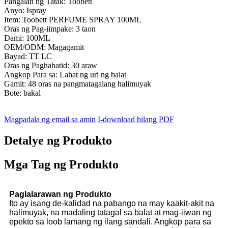
Pangalan ng Tatak: Toobett
Anyo: Ispray
Item: Toobett PERFUME SPRAY 100ML
Oras ng Pag-iimpake: 3 taon
Dami: 100ML
OEM/ODM: Magagamit
Bayad: TT LC
Oras ng Paghahatid: 30 araw
Angkop Para sa: Lahat ng uri ng balat
Gamit: 48 oras na pangmatagalang halimuyak
Bote: bakal
Magpadala ng email sa amin
I-download bilang PDF
Detalye ng Produkto
Mga Tag ng Produkto
Paglalarawan ng Produkto
Ito ay isang de-kalidad na pabango na may kaakit-akit na
halimuyak, na madaling tatagal sa balat at mag-iiwan ng
epekto sa loob lamang ng ilang sandali. Angkop para sa