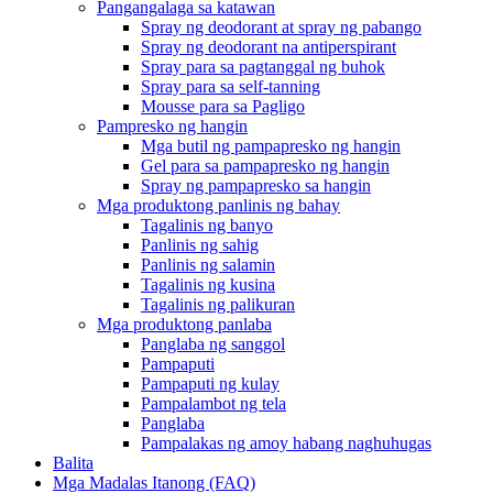
Pangangalaga sa katawan
Spray ng deodorant at spray ng pabango
Spray ng deodorant na antiperspirant
Spray para sa pagtanggal ng buhok
Spray para sa self-tanning
Mousse para sa Pagligo
Pampresko ng hangin
Mga butil ng pampapresko ng hangin
Gel para sa pampapresko ng hangin
Spray ng pampapresko sa hangin
Mga produktong panlinis ng bahay
Tagalinis ng banyo
Panlinis ng sahig
Panlinis ng salamin
Tagalinis ng kusina
Tagalinis ng palikuran
Mga produktong panlaba
Panglaba ng sanggol
Pampaputi
Pampaputi ng kulay
Pampalambot ng tela
Panglaba
Pampalakas ng amoy habang naghuhugas
Balita
Mga Madalas Itanong (FAQ)