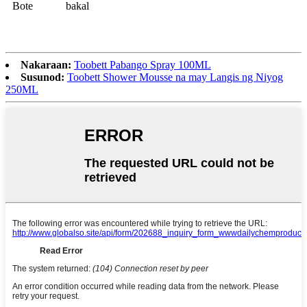
Bote
bakal
Nakaraan:
Toobett Pabango Spray 100ML
Susunod:
Toobett Shower Mousse na may Langis ng Niyog
250ML