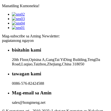
Manatiling Kumonekta!
Mag-subscribe sa Aming Newsletter:
pagtatanong ngayon
bisitahin kami
20th Floor,Opisina A,GangTai YiDing Building,TengDa
Road,Luqiao,Taizhou,Zhejiang,China 318050
tawagan kami
0086-576-82424588
Mag-email sa Amin
sales@hongmeng.net
© Karapatang-ari - 2010-2025: Lahat ng Karapatan ay Nakalaan.