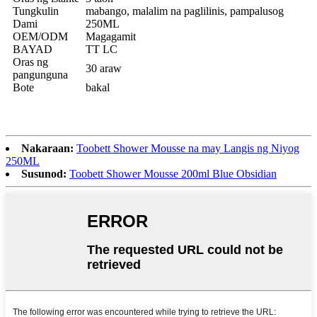
Tungkulin
mabango, malalim na paglilinis, pampalusog
Dami
250ML
OEM/ODM
Magagamit
BAYAD
TT LC
Oras ng
30 araw
pangunguna
Bote
bakal
Nakaraan:
Toobett Shower Mousse na may Langis ng Niyog
250ML
Susunod:
Toobett Shower Mousse 200ml Blue Obsidian