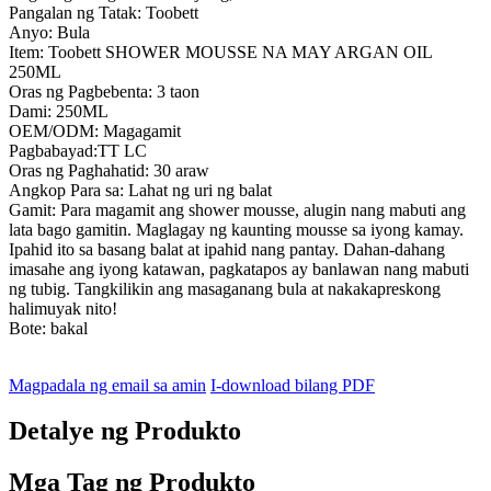
Pangalan ng Tatak: Toobett
Anyo: Bula
Item: Toobett SHOWER MOUSSE NA MAY ARGAN OIL
250ML
Oras ng Pagbebenta: 3 taon
Dami: 250ML
OEM/ODM: Magagamit
Pagbabayad:TT LC
Oras ng Paghahatid: 30 araw
Angkop Para sa: Lahat ng uri ng balat
Gamit: Para magamit ang shower mousse, alugin nang mabuti ang
lata bago gamitin. Maglagay ng kaunting mousse sa iyong kamay.
Ipahid ito sa basang balat at ipahid nang pantay. Dahan-dahang
imasahe ang iyong katawan, pagkatapos ay banlawan nang mabuti
ng tubig. Tangkilikin ang masaganang bula at nakakapreskong
halimuyak nito!
Bote: bakal
Magpadala ng email sa amin
I-download bilang PDF
Detalye ng Produkto
Mga Tag ng Produkto