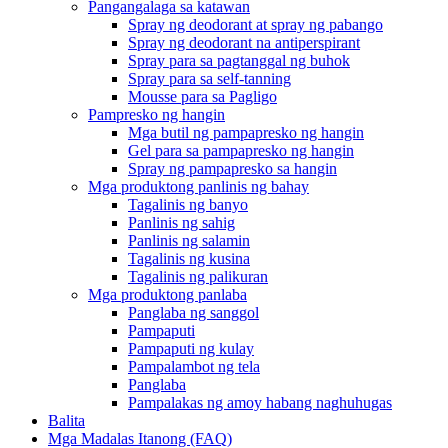
Pangangalaga sa katawan
Spray ng deodorant at spray ng pabango
Spray ng deodorant na antiperspirant
Spray para sa pagtanggal ng buhok
Spray para sa self-tanning
Mousse para sa Pagligo
Pampresko ng hangin
Mga butil ng pampapresko ng hangin
Gel para sa pampapresko ng hangin
Spray ng pampapresko sa hangin
Mga produktong panlinis ng bahay
Tagalinis ng banyo
Panlinis ng sahig
Panlinis ng salamin
Tagalinis ng kusina
Tagalinis ng palikuran
Mga produktong panlaba
Panglaba ng sanggol
Pampaputi
Pampaputi ng kulay
Pampalambot ng tela
Panglaba
Pampalakas ng amoy habang naghuhugas
Balita
Mga Madalas Itanong (FAQ)