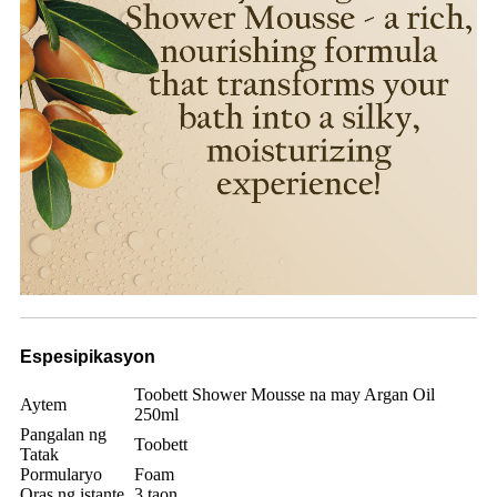
Espesipikasyon
Toobett Shower Mousse na may Argan Oil
Aytem
250ml
Pangalan ng
Toobett
Tatak
Pormularyo
Foam
Oras ng istante
3 taon