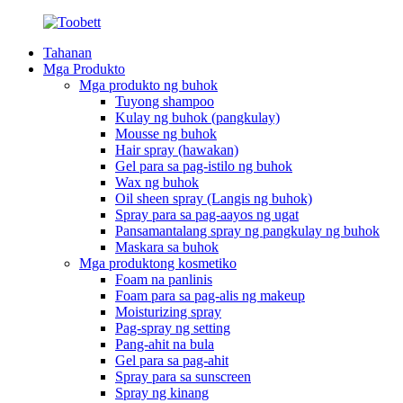
Tahanan
Mga Produkto
Mga produkto ng buhok
Tuyong shampoo
Kulay ng buhok (pangkulay)
Mousse ng buhok
Hair spray (hawakan)
Gel para sa pag-istilo ng buhok
Wax ng buhok
Oil sheen spray (Langis ng buhok)
Spray para sa pag-aayos ng ugat
Pansamantalang spray ng pangkulay ng buhok
Maskara sa buhok
Mga produktong kosmetiko
Foam na panlinis
Foam para sa pag-alis ng makeup
Moisturizing spray
Pag-spray ng setting
Pang-ahit na bula
Gel para sa pag-ahit
Spray para sa sunscreen
Spray ng kinang