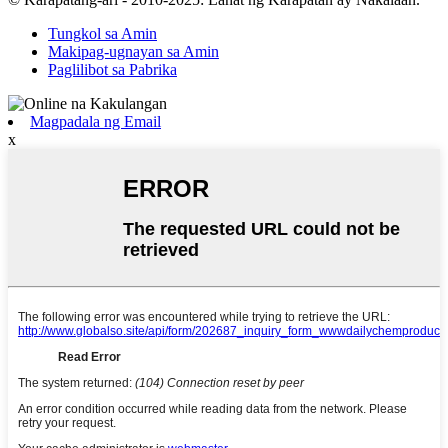
Tungkol sa Amin
Makipag-ugnayan sa Amin
Paglilibot sa Pabrika
Magpadala ng Email
x