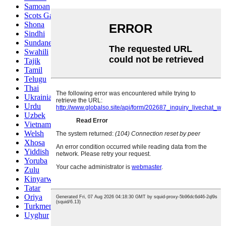
Samoan
Scots Gaelic
Shona
Sindhi
Sundanese
Swahili
Tajik
Tamil
Telugu
Thai
Ukrainian
Urdu
Uzbek
Vietnamese
Welsh
Xhosa
Yiddish
Yoruba
Zulu
Kinyarwanda
Tatar
Oriya
Turkmen
Uyghur