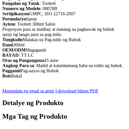
Pangalan ng Tatak
: Toobett
Numero ng Modelo
: 08078B
Sertipikasyon
GMPC, ISO 22716-2007
Pormularyo
Ispray
Aytem
: Toobett 300ml Salon
Propesyon para sa matibay at matatag na paghawak ng buhok
spray ng langis para sa pag-istilo
Tungkulin
Malakas na Pag-istilo ng Buhok
Dami
300ml
OEM/ODM
Magagamit
BAYAD
: TT LC
Oras ng Pangunguna
45 araw
Angkop Para sa
: Maikli at katamtamang haba na estilo ng buhok
Paggamit
Pag-aayos ng Buhok
Bote
Bakal
Magpadala ng email sa amin
I-download bilang PDF
Detalye ng Produkto
Mga Tag ng Produkto