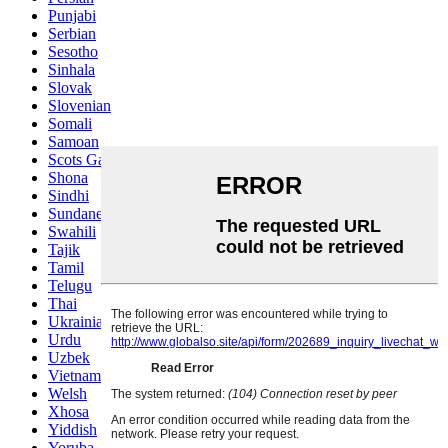
Punjabi
Serbian
Sesotho
Sinhala
Slovak
Slovenian
Somali
Samoan
Scots Gaelic
Shona
Sindhi
Sundanese
Swahili
Tajik
Tamil
Telugu
Thai
Ukrainian
Urdu
Uzbek
Vietnamese
Welsh
Xhosa
Yiddish
Yoruba