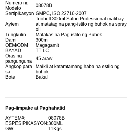
Numero ng
08078B
Modelo
Sertipikasyon
GMPC, ISO 22716-2007
Toobett 300ml Salon Professional matibay
Aytem
at matatag na pang-istilo ng buhok na spray
oil
Tungkulin
Malakas na Pag-istilo ng Buhok
Dami
300ml
OEM/ODM
Magagamit
BAYAD
TT LC
Oras ng
45 araw
pangunguna
Angkop para
Maikli at katamtamang haba na estilo ng
sa
buhok
Bote
Bakal
Pag-iimpake at Paghahatid
AYTEM#:
08078B
ESPESIPIKASYON:
300ML
GW:
11Kgs