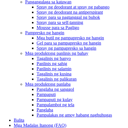
Pangangalaga sa katawan
Spray ng deodorant at spray ng pabango
Spray ng deodorant na antiperspirant
Spray para sa pagtanggal ng buhok
Spray para sa self-tanning
Mousse para sa Pagligo
Pampresko ng hangin
Mga butil ng pampapresko ng hangin
Gel para sa pampapresko ng hangin
Spray ng pampapresko sa hangin
Mga produktong panlinis ng bahay
Tagalinis ng banyo
Panlinis ng sahig
Panlinis ng salamin
Tagalinis ng kusina
Tagalinis ng palikuran
Mga produktong panlaba
Panglaba ng sanggol
Pampaputi
Pampaputi ng kulay
Pampalambot ng tela
Panglaba
Pampalakas ng amoy habang naghuhugas
Balita
Mga Madalas Itanong (FAQ)