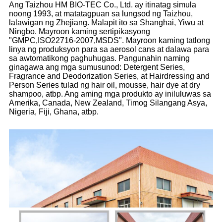
Ang Taizhou HM BIO-TEC Co., Ltd. ay itinatag simula
noong 1993, at matatagpuan sa lungsod ng Taizhou,
lalawigan ng Zhejiang. Malapit ito sa Shanghai, Yiwu at
Ningbo. Mayroon kaming sertipikasyong
"GMPC,ISO22716-2007,MSDS". Mayroon kaming tatlong
linya ng produksyon para sa aerosol cans at dalawa para
sa awtomatikong paghuhugas. Pangunahin naming
ginagawa ang mga sumusunod: Detergent Series,
Fragrance and Deodorization Series, at Hairdressing and
Person Series tulad ng hair oil, mousse, hair dye at dry
shampoo, atbp. Ang aming mga produkto ay iniluluwas sa
Amerika, Canada, New Zealand, Timog Silangang Asya,
Nigeria, Fiji, Ghana, atbp.