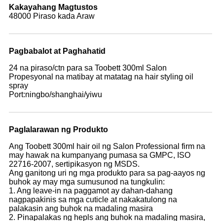
Kakayahang Magtustos
48000 Piraso kada Araw
Pagbabalot at Paghahatid
24 na piraso/ctn para sa Toobett 300ml Salon
Propesyonal na matibay at matatag na hair styling oil
spray
Port:ningbo/shanghai/yiwu
Paglalarawan ng Produkto
Ang Toobett 300ml hair oil ng Salon Professional firm na
may hawak na kumpanyang pumasa sa GMPC, ISO
22716-2007, sertipikasyon ng MSDS.
Ang ganitong uri ng mga produkto para sa pag-aayos ng
buhok ay may mga sumusunod na tungkulin:
1. Ang leave-in na paggamot ay dahan-dahang
nagpapakinis sa mga cuticle at nakakatulong na
palakasin ang buhok na madaling masira
2. Pinapalakas ng hepls ang buhok na madaling masira,