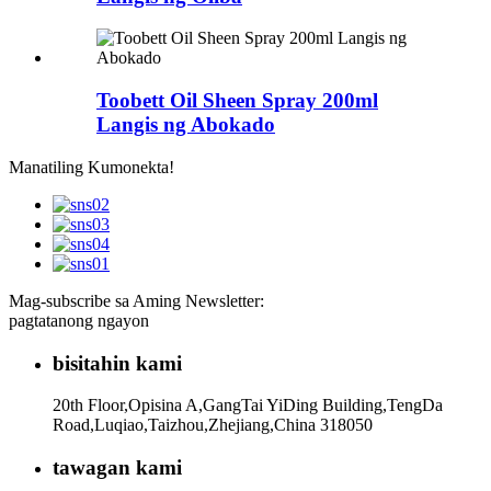
Toobett Oil Sheen Spray 200ml
Langis ng Abokado
Manatiling Kumonekta!
Mag-subscribe sa Aming Newsletter:
pagtatanong ngayon
bisitahin kami
20th Floor,Opisina A,GangTai YiDing Building,TengDa
Road,Luqiao,Taizhou,Zhejiang,China 318050
tawagan kami