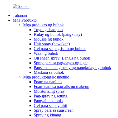
Tahanan
Mga Produkto
Mga produkto ng buhok
Tuyong shampoo
Kulay ng buhok (pangkulay)
Mousse ng buhok
Hair spray (hawakan)
Gel para sa pag-istilo ng buhok
Wax ng buhok
Oil sheen spray (Langis ng buhok)
Spray para sa pag-aayos ng ugat
Pansamantalang spray ng pangkulay ng buhok
Maskara sa buhok
Mga produktong kosmetiko
Foam na panlinis
Foam para sa pag-alis ng makeup
Moisturizing spray
Pag-spray ng setting
Pang-ahit na bula
Gel para sa pag-ahit
Spray para sa sunscreen
Spray ng kinang