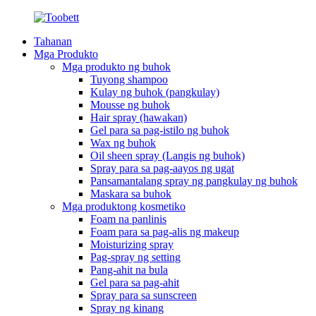
Tahanan
Mga Produkto
Mga produkto ng buhok
Tuyong shampoo
Kulay ng buhok (pangkulay)
Mousse ng buhok
Hair spray (hawakan)
Gel para sa pag-istilo ng buhok
Wax ng buhok
Oil sheen spray (Langis ng buhok)
Spray para sa pag-aayos ng ugat
Pansamantalang spray ng pangkulay ng buhok
Maskara sa buhok
Mga produktong kosmetiko
Foam na panlinis
Foam para sa pag-alis ng makeup
Moisturizing spray
Pag-spray ng setting
Pang-ahit na bula
Gel para sa pag-ahit
Spray para sa sunscreen
Spray ng kinang