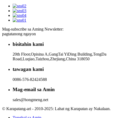
Mag-subscribe sa Aming Newsletter:
pagtatanong ngayon
bisitahin kami
20th Floor,Opisina A,GangTai YiDing Building,TengDa
Road,Luqiao,Taizhou,Zhejiang,China 318050
tawagan kami
0086-576-82424588
Mag-email sa Amin
sales@hongmeng.net
© Karapatang-ari - 2010-2025: Lahat ng Karapatan ay Nakalaan.
Tungkol sa Amin