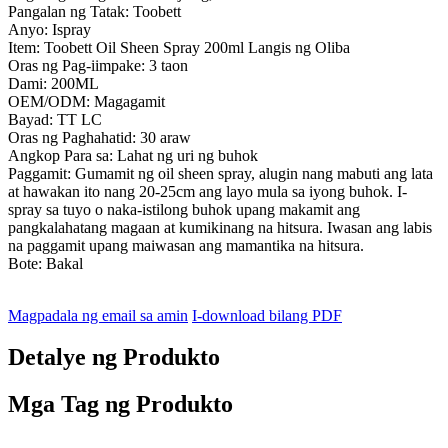
Pangalan ng Tatak: Toobett
Anyo: Ispray
Item: Toobett Oil Sheen Spray 200ml Langis ng Oliba
Oras ng Pag-iimpake: 3 taon
Dami: 200ML
OEM/ODM: Magagamit
Bayad: TT LC
Oras ng Paghahatid: 30 araw
Angkop Para sa: Lahat ng uri ng buhok
Paggamit: Gumamit ng oil sheen spray, alugin nang mabuti ang lata
at hawakan ito nang 20-25cm ang layo mula sa iyong buhok. I-
spray sa tuyo o naka-istilong buhok upang makamit ang
pangkalahatang magaan at kumikinang na hitsura. Iwasan ang labis
na paggamit upang maiwasan ang mamantika na hitsura.
Bote: Bakal
Magpadala ng email sa amin
I-download bilang PDF
Detalye ng Produkto
Mga Tag ng Produkto