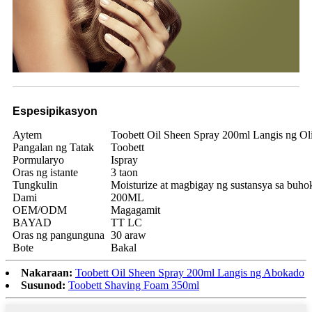
Espesipikasyon
Aytem
Toobett Oil Sheen Spray 200ml Langis ng Ol
Pangalan ng Tatak
Toobett
Pormularyo
Ispray
Oras ng istante
3 taon
Tungkulin
Moisturize at magbigay ng sustansya sa buhok
Dami
200ML
OEM/ODM
Magagamit
BAYAD
TT LC
Oras ng pangunguna
30 araw
Bote
Bakal
Nakaraan:
Toobett Oil Sheen Spray 200ml Langis ng Abokado
Susunod:
Toobett Shaving Foam 350ml