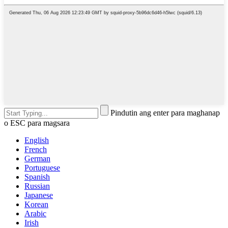
Pindutin ang enter para maghanap
o ESC para magsara
English
French
German
Portuguese
Spanish
Russian
Japanese
Korean
Arabic
Irish