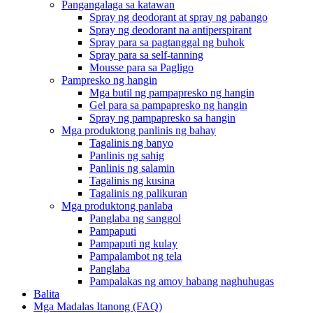
Pangangalaga sa katawan
Spray ng deodorant at spray ng pabango
Spray ng deodorant na antiperspirant
Spray para sa pagtanggal ng buhok
Spray para sa self-tanning
Mousse para sa Pagligo
Pampresko ng hangin
Mga butil ng pampapresko ng hangin
Gel para sa pampapresko ng hangin
Spray ng pampapresko sa hangin
Mga produktong panlinis ng bahay
Tagalinis ng banyo
Panlinis ng sahig
Panlinis ng salamin
Tagalinis ng kusina
Tagalinis ng palikuran
Mga produktong panlaba
Panglaba ng sanggol
Pampaputi
Pampaputi ng kulay
Pampalambot ng tela
Panglaba
Pampalakas ng amoy habang naghuhugas
Balita
Mga Madalas Itanong (FAQ)