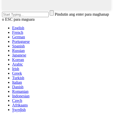
Pindutin ang enter para maghanap
o ESC para magsara
English
French
German
Portuguese
Spanish
Russian
Japanese
Korean
Arabic
Irish
Greek
Turkish
Italian
Danish
Romanian
Indonesian
Czech
Afrikaans
Swedish