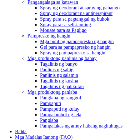
Pangangalaga sa katawan
Spray ng deodorant at spray ng pabango
Spray ng deodorant na antiperspirant
Spray para sa pagtanggal ng buhok
Spray para sa self-tanning
Mousse para sa Pagligo
Pampresko ng hangin
Mga butil ng pampapresko ng hangin
Gel para sa pampapresko ng hangin
Spray ng pampapresko sa hangin
Mga produktong panlinis ng bahay
Tagalinis ng banyo
Panlinis ng sahig
Panlinis ng salamin
Tagalinis ng kusina
Tagalinis ng palikuran
Mga produktong panlaba
Panglaba ng sanggol
Pampaputi
Pampaputi ng kulay
Pampalambot ng tela
Panglaba
Pampalakas ng amoy habang naghuhugas
Balita
Mga Madalas Itanong (FAQ)