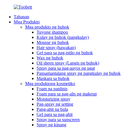
Tahanan
Mga Produkto
Mga produkto ng buhok
Tuyong shampoo
Kulay ng buhok (pangkulay)
Mousse ng buhok
Hair spray (hawakan)
Gel para sa pag-istilo ng buhok
Wax ng buhok
Oil sheen spray (Langis ng buhok)
Spray para sa pag-aayos ng ugat
Pansamantalang spray ng pangkulay ng buhok
Maskara sa buhok
Mga produktong kosmetiko
Foam na panlinis
Foam para sa pag-alis ng makeup
Moisturizing spray
Pag-spray ng setting
Pang-ahit na bula
Gel para sa pag-ahit
Spray para sa sunscreen
Spray ng kinang