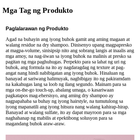
Mga Tag ng Produkto
Paglalarawan ng Produkto
Agad na buhayin ang iyong buhok gamit ang aming magaan at
walang residue na dry shampoo. Dinisenyo upang magpapresko
at magpa-volume, sinisipsip nito ang sobrang langis at inaalis ang
mga amoy, na nag-iiwan sa iyong buhok na malinis at presko sa
pagitan ng mga paghuhugas. Perpekto para sa lahat ng uri ng
buhok, ang formula na ito ay nagdaragdag ng texture at pag-
angat nang hindi nabibigatan ang iyong buhok. Hinaluan ng
banayad at sariwang halimuyak, nagbibigay ito ng pakiramdam
na kakahugas lang sa loob ng ilang segundo. Mainam para sa
mga on-the-go touch-up, abalang umaga, o kasariwaan
pagkatapos mag-ehersisyo, ang aming dry shampoo ay
nagpapahaba sa buhay ng iyong hairstyle, na tumutulong sa
iyong mapanatili ang iyong hitsura nang walang kahirap-hirap.
Banayad at walang sulfate, ito ay dapat mayroon para sa mga
naghahanap ng mabilis at epektibong solusyon para sa
magandang buhok araw-araw.