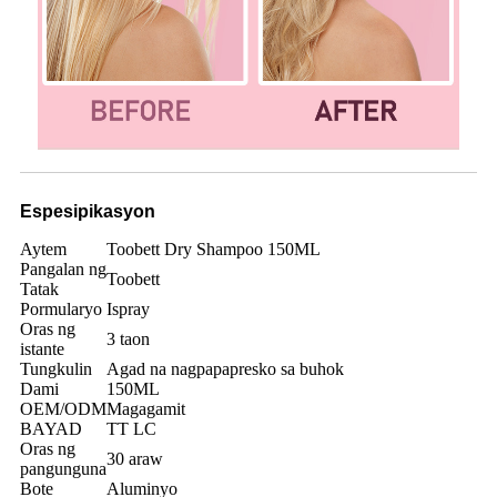
Espesipikasyon
Aytem
Toobett Dry Shampoo 150ML
Pangalan ng
Toobett
Tatak
Pormularyo
Ispray
Oras ng
3 taon
istante
Tungkulin
Agad na nagpapapresko sa buhok
Dami
150ML
OEM/ODM
Magagamit
BAYAD
TT LC
Oras ng
30 araw
pangunguna
Bote
Aluminyo