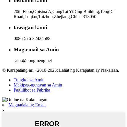
bisitahin kami
20th Floor,Opisina A,GangTai YiDing Building,TengDa
Road,Luqiao,Taizhou,Zhejiang,China 318050
tawagan kami
0086-576-82424588
Mag-email sa Amin
sales@hongmeng.net
© Karapatang-ari - 2010-2025: Lahat ng Karapatan ay Nakalaan.
Tungkol sa Amin
Makipag-ugnayan sa Amin
Paglilibot sa Pabrika
Magpadala ng Email
x