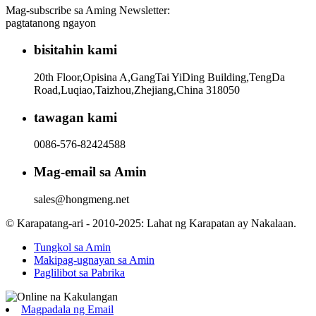
Mag-subscribe sa Aming Newsletter:
pagtatanong ngayon
bisitahin kami
20th Floor,Opisina A,GangTai YiDing Building,TengDa
Road,Luqiao,Taizhou,Zhejiang,China 318050
tawagan kami
0086-576-82424588
Mag-email sa Amin
sales@hongmeng.net
© Karapatang-ari - 2010-2025: Lahat ng Karapatan ay Nakalaan.
Tungkol sa Amin
Makipag-ugnayan sa Amin
Paglilibot sa Pabrika
Magpadala ng Email