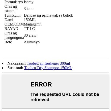
Pormularyo
Ispray
Oras ng
3 taon
istante
Tungkulin
Dagdag na paghawak sa buhok
Dami
150ML
OEM/ODM
Magagamit
BAYAD
TT LC
Oras ng
30 araw
pangunguna
Bote
Aluminyo
Nakaraan:
Toobett air freshener 300ml
Susunod:
Toobett Dry Shampoo 150ML