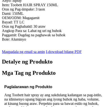
Anyo: Ispray
Item: Toobett HAIR SPRAY 150ML
Oras ng Pag-iimpake: 3 taon
Dami: 150ML
OEM/ODM: Magagamit
Bayad: TT LC
Oras ng Paghahatid: 30 araw
Angkop Para sa: Lahat ng uri ng buhok
Paggamit: Dagdag na paghawak sa buhok
Bote: Aluminyo
Magpadala ng email sa amin
I-download bilang PDF
Detalye ng Produkto
Mga Tag ng Produkto
Paglalarawan ng Produkto
Ang Toobett hair spray ay ang sukdulang kailangan sa pag-istilo,
na idinisenyo upang bigyan ang iyong buhok ng haba, volume,
at kinang buong araw. Perpekto para sa bawat estilo ng buhok,