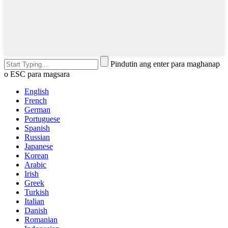
Pindutin ang enter para maghanap
o ESC para magsara
English
French
German
Portuguese
Spanish
Russian
Japanese
Korean
Arabic
Irish
Greek
Turkish
Italian
Danish
Romanian