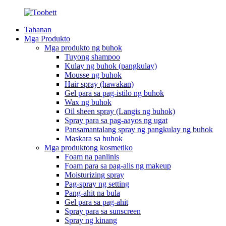
Tahanan
Mga Produkto
Mga produkto ng buhok
Tuyong shampoo
Kulay ng buhok (pangkulay)
Mousse ng buhok
Hair spray (hawakan)
Gel para sa pag-istilo ng buhok
Wax ng buhok
Oil sheen spray (Langis ng buhok)
Spray para sa pag-aayos ng ugat
Pansamantalang spray ng pangkulay ng buhok
Maskara sa buhok
Mga produktong kosmetiko
Foam na panlinis
Foam para sa pag-alis ng makeup
Moisturizing spray
Pag-spray ng setting
Pang-ahit na bula
Gel para sa pag-ahit
Spray para sa sunscreen
Spray ng kinang