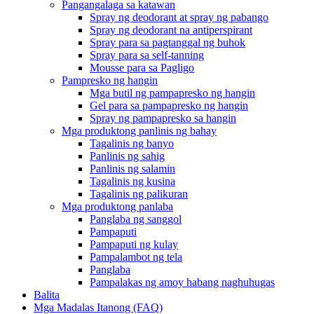
Pangangalaga sa katawan
Spray ng deodorant at spray ng pabango
Spray ng deodorant na antiperspirant
Spray para sa pagtanggal ng buhok
Spray para sa self-tanning
Mousse para sa Pagligo
Pampresko ng hangin
Mga butil ng pampapresko ng hangin
Gel para sa pampapresko ng hangin
Spray ng pampapresko sa hangin
Mga produktong panlinis ng bahay
Tagalinis ng banyo
Panlinis ng sahig
Panlinis ng salamin
Tagalinis ng kusina
Tagalinis ng palikuran
Mga produktong panlaba
Panglaba ng sanggol
Pampaputi
Pampaputi ng kulay
Pampalambot ng tela
Panglaba
Pampalakas ng amoy habang naghuhugas
Balita
Mga Madalas Itanong (FAQ)