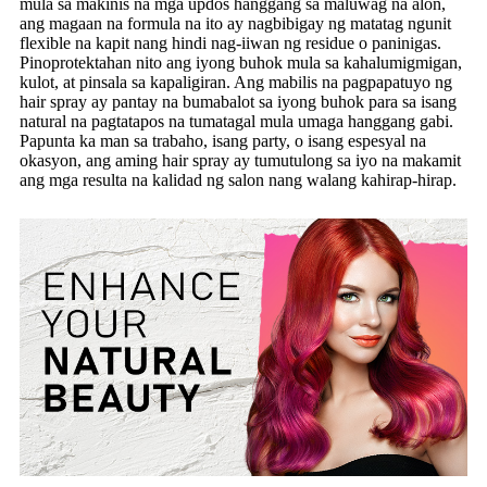
mula sa makinis na mga updos hanggang sa maluwag na alon,
ang magaan na formula na ito ay nagbibigay ng matatag ngunit
flexible na kapit nang hindi nag-iiwan ng residue o paninigas.
Pinoprotektahan nito ang iyong buhok mula sa kahalumigmigan,
kulot, at pinsala sa kapaligiran. Ang mabilis na pagpapatuyo ng
hair spray ay pantay na bumabalot sa iyong buhok para sa isang
natural na pagtatapos na tumatagal mula umaga hanggang gabi.
Papunta ka man sa trabaho, isang party, o isang espesyal na
okasyon, ang aming hair spray ay tumutulong sa iyo na makamit
ang mga resulta na kalidad ng salon nang walang kahirap-hirap.