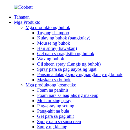
Tahanan
Mga Produkto
Mga produkto ng buhok
Tuyong shampoo
Kulay ng buhok (pangkulay)
Mousse ng buhok
Hair spray (hawakan)
Gel para sa pag-istilo ng buhok
Wax ng buhok
Oil sheen spray (Langis ng buhok)
Spray para sa pag-aayos ng ugat
Pansamantalang spray ng pangkulay ng buhok
Maskara sa buhok
Mga produktong kosmetiko
Foam na panlinis
Foam para sa pag-alis ng makeup
Moisturizing spray
Pag-spray ng setting
Pang-ahit na bula
Gel para sa pag-ahit
Spray para sa sunscreen
Spray ng kinang