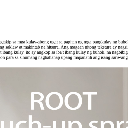
gtakip sa mga kulay-abong ugat sa pagitan ng mga pangkulay ng buho
ng saklaw at makintab na hitsura. Ang magaan nitong tekstura ay nagsi
't ibang kulay, ito ay angkop sa iba't ibang kulay ng buhok, na nagbib
oon para sa sinumang naghahanap upang mapanatili ang isang sariwang 