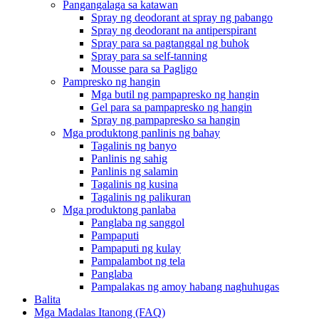
Pangangalaga sa katawan
Spray ng deodorant at spray ng pabango
Spray ng deodorant na antiperspirant
Spray para sa pagtanggal ng buhok
Spray para sa self-tanning
Mousse para sa Pagligo
Pampresko ng hangin
Mga butil ng pampapresko ng hangin
Gel para sa pampapresko ng hangin
Spray ng pampapresko sa hangin
Mga produktong panlinis ng bahay
Tagalinis ng banyo
Panlinis ng sahig
Panlinis ng salamin
Tagalinis ng kusina
Tagalinis ng palikuran
Mga produktong panlaba
Panglaba ng sanggol
Pampaputi
Pampaputi ng kulay
Pampalambot ng tela
Panglaba
Pampalakas ng amoy habang naghuhugas
Balita
Mga Madalas Itanong (FAQ)