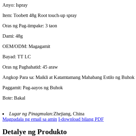
Anyo: Ispray
Item: Toobett 48g Root touch-up spray
Oras ng Pag-iimpake: 3 taon
Dami: 48g
OEM/ODM: Magagamit
Bayad: TT LC
Oras ng Paghahatid: 45 araw
Angkop Para sa: Maikli at Katamtamang Mahabang Estilo ng Buhok
Paggamit: Pag-aayos ng Buhok
Bote: Bakal
Lugar ng Pinagmulan:
Zhejiang, China
Magpadala ng email sa amin
I-download bilang PDF
Detalye ng Produkto