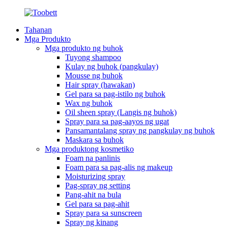
Tahanan
Mga Produkto
Mga produkto ng buhok
Tuyong shampoo
Kulay ng buhok (pangkulay)
Mousse ng buhok
Hair spray (hawakan)
Gel para sa pag-istilo ng buhok
Wax ng buhok
Oil sheen spray (Langis ng buhok)
Spray para sa pag-aayos ng ugat
Pansamantalang spray ng pangkulay ng buhok
Maskara sa buhok
Mga produktong kosmetiko
Foam na panlinis
Foam para sa pag-alis ng makeup
Moisturizing spray
Pag-spray ng setting
Pang-ahit na bula
Gel para sa pag-ahit
Spray para sa sunscreen
Spray ng kinang