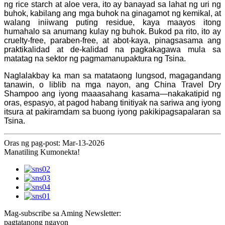
ng rice starch at aloe vera, ito ay banayad sa lahat ng uri ng
buhok, kabilang ang mga buhok na ginagamot ng kemikal, at
walang iniiwang puting residue, kaya maayos itong
humahalo sa anumang kulay ng buhok. Bukod pa rito, ito ay
cruelty-free, paraben-free, at abot-kaya, pinagsasama ang
praktikalidad at de-kalidad na pagkakagawa mula sa
matatag na sektor ng pagmamanupaktura ng Tsina.
Naglalakbay ka man sa matataong lungsod, magagandang
tanawin, o liblib na mga nayon, ang China Travel Dry
Shampoo ang iyong maaasahang kasama—nakakatipid ng
oras, espasyo, at pagod habang tinitiyak na sariwa ang iyong
itsura at pakiramdam sa buong iyong pakikipagsapalaran sa
Tsina.
Oras ng pag-post: Mar-13-2026
Manatiling Kumonekta!
Mag-subscribe sa Aming Newsletter:
pagtatanong ngayon