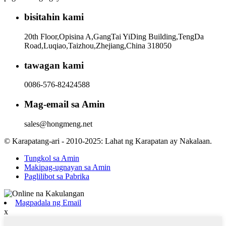
bisitahin kami
20th Floor,Opisina A,GangTai YiDing Building,TengDa
Road,Luqiao,Taizhou,Zhejiang,China 318050
tawagan kami
0086-576-82424588
Mag-email sa Amin
sales@hongmeng.net
© Karapatang-ari - 2010-2025: Lahat ng Karapatan ay Nakalaan.
Tungkol sa Amin
Makipag-ugnayan sa Amin
Paglilibot sa Pabrika
Magpadala ng Email
x