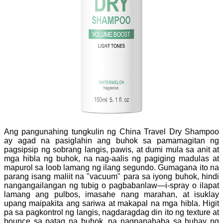
Ang pangunahing tungkulin ng China Travel Dry Shampoo
ay agad na pasiglahin ang buhok sa pamamagitan ng
pagsipsip ng sobrang langis, pawis, at dumi mula sa anit at
mga hibla ng buhok, na nag-aalis ng pagiging madulas at
mapurol sa loob lamang ng ilang segundo. Gumagana ito na
parang isang maliit na "vacuum" para sa iyong buhok, hindi
nangangailangan ng tubig o pagbabanlaw—i-spray o ilapat
lamang ang pulbos, imasahe nang marahan, at isuklay
upang maipakita ang sariwa at makapal na mga hibla. Higit
pa sa pagkontrol ng langis, nagdaragdag din ito ng texture at
bounce sa patag na buhok, na nagpapahaba sa buhay ng