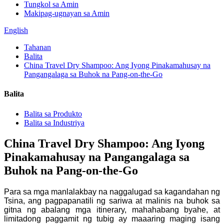
Tungkol sa Amin
Makipag-ugnayan sa Amin
English
Tahanan
Balita
China Travel Dry Shampoo: Ang Iyong Pinakamahusay na
Pangangalaga sa Buhok na Pang-on-the-Go
Balita
Balita sa Produkto
Balita sa Industriya
China Travel Dry Shampoo: Ang Iyong
Pinakamahusay na Pangangalaga sa
Buhok na Pang-on-the-Go
Para sa mga manlalakbay na naggalugad sa kagandahan ng
Tsina, ang pagpapanatili ng sariwa at malinis na buhok sa
gitna ng abalang mga itinerary, mahahabang byahe, at
limitadong paggamit ng tubig ay maaaring maging isang