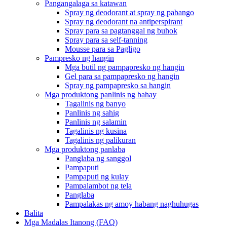
Pangangalaga sa katawan
Spray ng deodorant at spray ng pabango
Spray ng deodorant na antiperspirant
Spray para sa pagtanggal ng buhok
Spray para sa self-tanning
Mousse para sa Pagligo
Pampresko ng hangin
Mga butil ng pampapresko ng hangin
Gel para sa pampapresko ng hangin
Spray ng pampapresko sa hangin
Mga produktong panlinis ng bahay
Tagalinis ng banyo
Panlinis ng sahig
Panlinis ng salamin
Tagalinis ng kusina
Tagalinis ng palikuran
Mga produktong panlaba
Panglaba ng sanggol
Pampaputi
Pampaputi ng kulay
Pampalambot ng tela
Panglaba
Pampalakas ng amoy habang naghuhugas
Balita
Mga Madalas Itanong (FAQ)